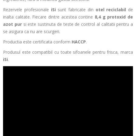
Rezervele profesionale
iSi
sunt fabricate din
otel
reciclabil
de
inalta calitate. Fiecare dintre acestea contine
8,4 g protoxid de
azot pur
si este sustinuta de teste de control al calitatii pentru a
se asigura ca nu are scurgeri.
Productia este certificata conform
HACCP
.
Produsul este compatibil cu toate sifoanele pentru frisca, marca
iSi
.