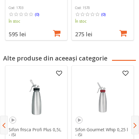
Cod: 1703
Cod: 1570
(0)
(0)
În stoc
În stoc
595 lei
275 lei
Alte produse din aceeași categorie
Sifon frisca Profi Plus 0,5L
Sifon Gourmet Whip 0,25 l
- iSi
- iSi