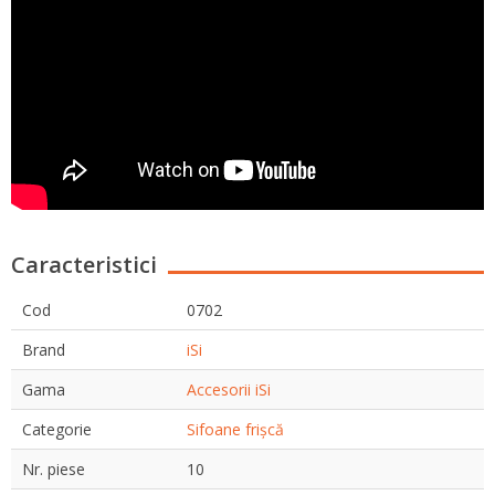
Caracteristici
Cod
0702
Brand
iSi
Gama
Accesorii iSi
Categorie
Sifoane frișcă
Nr. piese
10