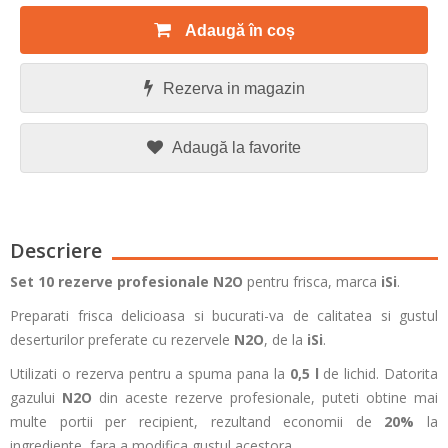
Adaugă în coș
Rezerva in magazin
Adaugă la favorite
Descriere
Set 10 rezerve profesionale N2O
pentru frisca, marca
iSi
.
Preparati frisca delicioasa si bucurati-va de calitatea si gustul
deserturilor preferate cu rezervele
N2O
, de la
iSi
.
Utilizati o rezerva pentru a spuma pana la
0,5 l
de lichid. Datorita
gazului
N2O
din aceste rezerve profesionale, puteti obtine mai
multe portii per recipient, rezultand economii de
20%
la
ingrediente, fara a modifica gustul acestora.