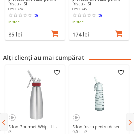
frisca - iSi
frisca - iSi
Cod: 0724
Cod: 0745
(0)
(0)
În stoc
În stoc
85 lei
174 lei
Alți clienți au mai cumpărat
Sifon Gourmet Whip, 1 l -
Sifon frisca pentru desert
iSi
0,5 l - iSi