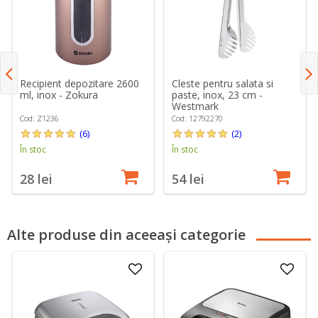
Recipient depozitare 2600
Cleste pentru salata si
ml, inox - Zokura
paste, inox, 23 cm -
Westmark
Cod: Z1236
Cod: 12792270
(6)
(2)
În stoc
În stoc
28 lei
54 lei
Alte produse din aceeași categorie