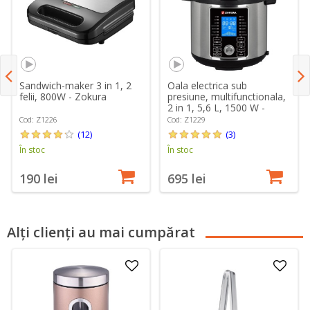
Sandwich-maker 3 in 1, 2
Oala electrica sub
felii, 800W - Zokura
presiune, multifunctionala,
2 in 1, 5,6 L, 1500 W -
Zokura
Cod: Z1226
Cod: Z1229
(12)
(3)
În stoc
În stoc
190 lei
695 lei
Alți clienți au mai cumpărat