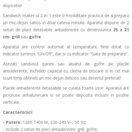
dispozitie!
Sandwich maker-ul 2 in 1 este o modalitate practica de a prepara
un mic-dejun satios in doar cateva minute. Aparatul dispune de 2
seturi de placi detasabile antiaderente cu dimensiunea
25 x 21
cm
:
grill
sau
gofre
.
Aparatul are control automat al temperaturii, fiind dotat cu
indicator luminos ”On/Off”, dar si cu indicator ”Gata de preparare”.
Asezati sandvisul panini sau aluatul de gofre pe placile
antiaderente, inchideti capacul cu clema de blocare si in cel mai
scurt timp obtineti un mic-dejun delicios sau desertul preferat!
Placile antiaderente detasabile se curata foarte usor. Aparatul are
picioruse antialunecare si se poate depozita inclusiv in pozitie
verticala.
Caracteristici:
- Putere:
1200-1400 W, 220-240 V~, 50 Hz;
- Include 2 seturi de placi antiaderente: grill, gofre;