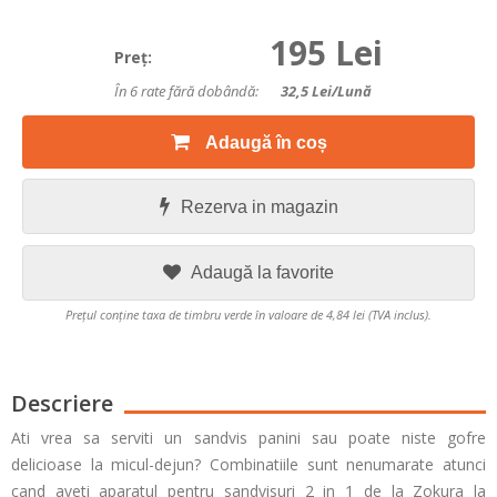
195 Lei
Preţ:
În 6 rate fără dobândă:
32,5
Lei/lună
Adaugă în coș
Rezerva in magazin
Adaugă la favorite
Prețul conține taxa de timbru verde în valoare de 4,84 lei (TVA inclus).
Descriere
Ati vrea sa serviti un sandvis panini sau poate niste gofre
delicioase la micul-dejun? Combinatiile sunt nenumarate atunci
cand aveti aparatul pentru sandvisuri 2 in 1 de la Zokura la