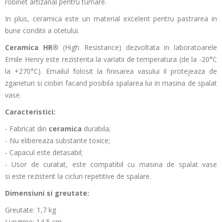
robinet artizanal pentru turnare.
In plus, ceramica este un material excelent pentru pastrarea in
bune conditii a otetului.
Ceramica HR®
(High Resistance) dezvoltata in laboratoarele
Emile Henry este rezistenta la variatii de temperatura
(de la -20°C
la +270°C)
. Emailul folosit la finisarea vasului il protejeaza de
zgarieturi si ciobiri facand posibila spalarea lui in masina de spalat
vase.
Caracteristici:
- Fabricat din
ceramica
durabila;
- Nu elibereaza substante toxice;
- Capacul este detasabil;
- Usor de curatat, este compatibil cu masina de spalat vase
si este rezistent la cicluri repetitive de spalare.
Dimensiuni si greutate:
Greutate: 1,7 kg
Lungime: 14,5 cm