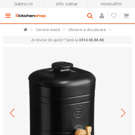
Gatesc.ro
Info culinar
HorecaPro
Servire masă
Oliviere și dozatoare
Ai nevoie de ajutor? Sună la
0314.08.88.88