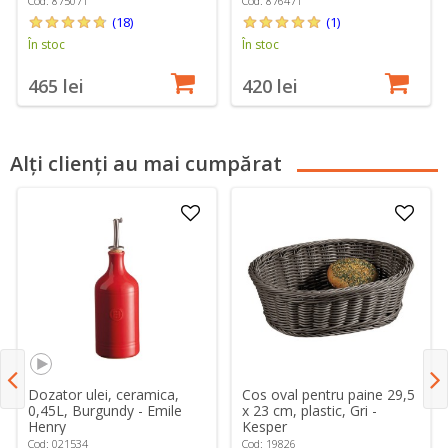
Cod: 875071
Cod: 876471
(18)
(1)
În stoc
În stoc
465 lei
420 lei
Alți clienți au mai cumpărat
Dozator ulei, ceramica,
Cos oval pentru paine 29,5
0,45L, Burgundy - Emile
x 23 cm, plastic, Gri -
Henry
Kesper
Cod: 021534
Cod: 19826