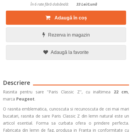
În 6 rate fără dobândă:
33
Lei/lună
Adaugă în coș
Rezerva in magazin
Adaugă la favorite
Descriere
Rasnita pentru sare "Paris Classic Z", cu inaltimea
22
cm
,
marca
Peugeot
.
O rasnita emblematica, cunoscuta si recunoscuta de cei mai mari
bucatari, rasnita de sare Paris Classic Z din lemn natural este un
articol esential. Forma sa curbata ofera o prindere perfecta.
Fabricata din lemn de fag, produsa in Franta in conformitate cu