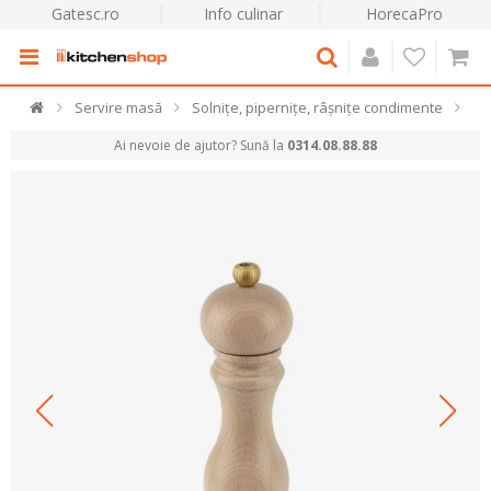
Gatesc.ro
Info culinar
HorecaPro
Servire masă
Solnițe, pipernițe, râșnițe condimente
Ai nevoie de ajutor? Sună la
0314.08.88.88