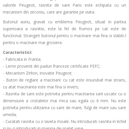
valorile Peugeot, rasnita de sare Paris este echipata cu un
mecanism din zirconiu, care are garantie pe viata.
Butonul auriu, gravat cu emblema Peugeot, situat in partea
superioara a rasnitei, este la fel de frumos pe cat este de
functional. Strangeti butonul pentru o macinare mai fina si slabiti-l
pentru o macinare mai grosiera.
Caracteristici:
- Fabricata in Franta;
- Lemn provenit din paduri franceze certificate PEFC;
- Mecanism Zirlion, inovatie Peugeot;
- Buton de reglare a macinarii: cu cat este insurubat mai strans,
cu atat macinarea este mai fina si invers;
- Rasnita de sare este potrivita pentru macinarea sarii uscate cu o
dimensiune a cristalelor mai mica sau egala cu 6 mm. Nu este
potrivita pentru utilizarea cu sare de mare, fulgi de mare sau sare
umeda;
- Curatati rasnita cu o laveta moale. Nu introduceti rasnita in lichid
si nu o introduceti in masina de spalat vase.