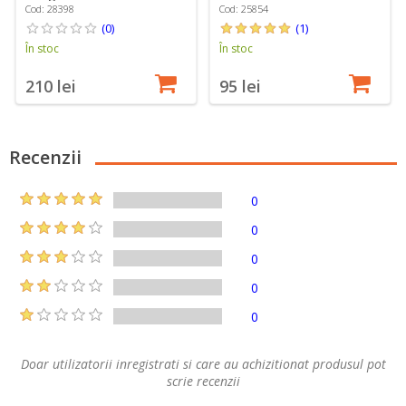
Cod: 28398
Cod: 25854
(0)
(1)
În stoc
În stoc
210 lei
95 lei
Recenzii
0
0
0
0
0
Doar utilizatorii inregistrati si care au achizitionat produsul pot
scrie recenzii