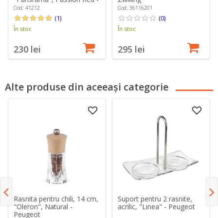
Peugeot
Cod: 41212
Cod: 36116201
(1)
(0)
În stoc
În stoc
230 lei
295 lei
Alte produse din aceeași categorie
Rasnita pentru chili, 14 cm,
Suport pentru 2 rasnite,
"Oleron", Natural -
acrilic, "Linea" - Peugeot
Peugeot