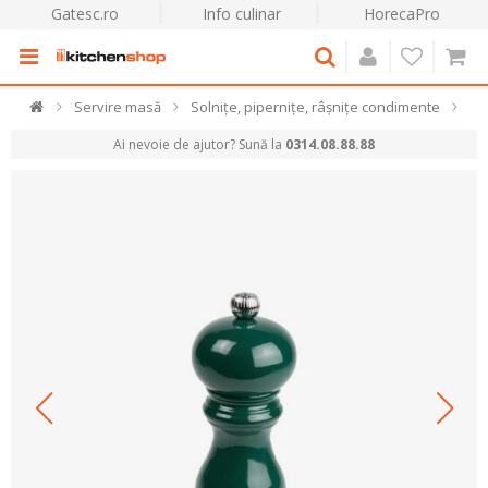
Gatesc.ro
Info culinar
HorecaPro
Servire masă
Solnițe, pipernițe, râșnițe condimente
Ai nevoie de ajutor? Sună la
0314.08.88.88