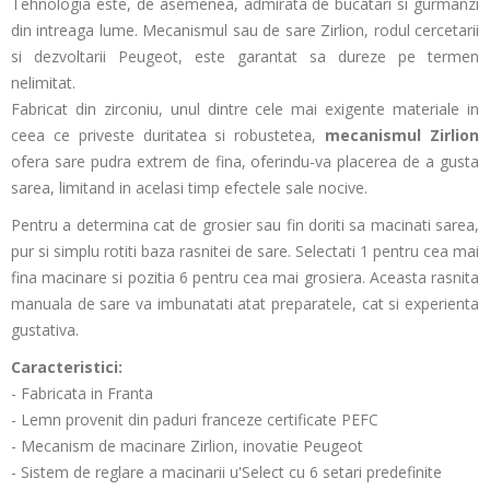
Tehnologia este, de asemenea, admirata de bucatari si gurmanzi
din intreaga lume. Mecanismul sau de sare Zirlion, rodul cercetarii
si dezvoltarii Peugeot, este garantat sa dureze pe termen
nelimitat.
Fabricat din zirconiu, unul dintre cele mai exigente materiale in
ceea ce priveste duritatea si robustetea,
mecanismul Zirlion
ofera sare pudra extrem de fina, oferindu-va placerea de a gusta
sarea, limitand in acelasi timp efectele sale nocive.
Pentru a determina cat de grosier sau fin doriti sa macinati sarea,
pur si simplu rotiti baza rasnitei de sare. Selectati 1 pentru cea mai
fina macinare si pozitia 6 pentru cea mai grosiera. Aceasta rasnita
manuala de sare va imbunatati atat preparatele, cat si experienta
gustativa.
Caracteristici:
- Fabricata in Franta
- Lemn provenit din paduri franceze certificate PEFC
- Mecanism de macinare Zirlion, inovatie Peugeot
- Sistem de reglare a macinarii u'Select cu 6 setari predefinite