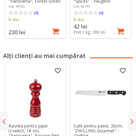
"Spices" - Peugeot
"Parisrama", Forest Green
- Peugeot
Cod: 42745
Cod: 43520
(0)
(0)
În stoc
În stoc
42 lei
230 lei
Pret / kg: 280 lei
Alți clienți au mai cumpărat
Rasnita pentru piper
Cutit pentru paine, 20cm,
U'select, 18 cm,
"ZWILLING Gourmet" -
"Parisrama", Passion Red -
Zwilling