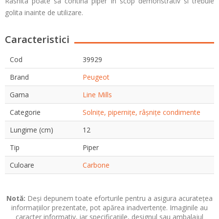
Rasnita poate sa contina piper in scop demonstrativ si trebuie
golita inainte de utilizare.
Caracteristici
Cod
39929
Brand
Peugeot
Gama
Line Mills
Categorie
Solnițe, pipernițe, râșnițe condimente
Lungime (cm)
12
Tip
Piper
Culoare
Carbone
Notă:
Deși depunem toate eforturile pentru a asigura acuratețea
informațiilor prezentate, pot apărea inadvertențe. Imaginile au
caracter informativ, iar specificațiile, designul sau ambalajul