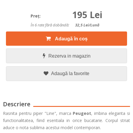
195 Lei
Preţ:
În 6 rate fără dobândă:
32,5
Lei/lună
Adaugă în coș
Rezerva in magazin
Adaugă la favorite
Descriere
Rasnita pentru piper "Line", marca
Peugeot
, imbina eleganta si
functionalitatea, fiind esentiala in orice bucatarie. Corpul striat
aduce o nota sublima acestui model contemporan.