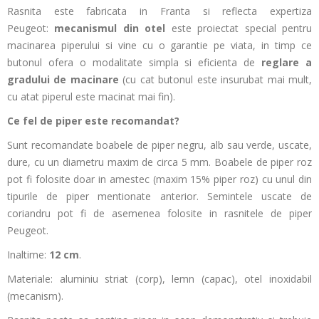
Rasnita este fabricata in Franta si reflecta expertiza
Peugeot:
mecanismul din otel
este proiectat special pentru
macinarea piperului si vine cu o garantie pe viata, in timp ce
butonul ofera o modalitate simpla si eficienta de
reglare a
gradului de macinare
(cu cat butonul este insurubat mai mult,
cu atat piperul este macinat mai fin).
Ce fel de piper este recomandat?
Sunt recomandate boabele de piper negru, alb sau verde, uscate,
dure, cu un diametru maxim de circa 5 mm. Boabele de piper roz
pot fi folosite doar in amestec (maxim 15% piper roz) cu unul din
tipurile de piper mentionate anterior. Semintele uscate de
coriandru pot fi de asemenea folosite in rasnitele de piper
Peugeot.
Inaltime:
12 cm
.
Materiale: aluminiu striat (corp), lemn (capac), otel inoxidabil
(mecanism).