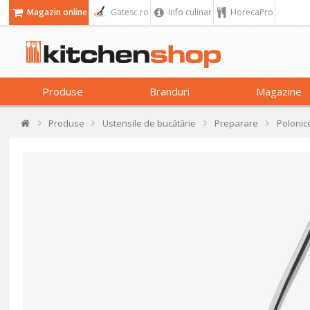
Magazin online
Gatesc.ro
Info culinar
HorecaPro
Produse
Branduri
Magazine
Produse
Ustensile de bucătărie
Preparare
Polonic