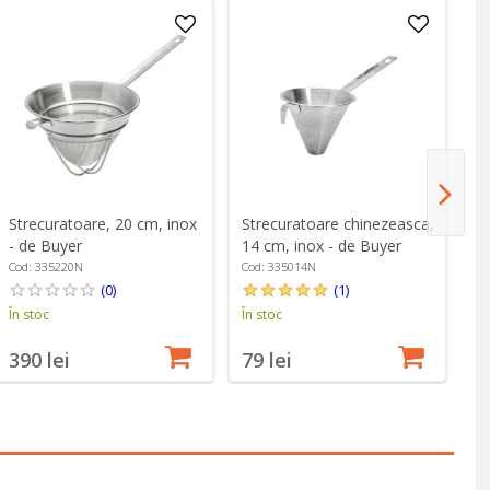
Strecuratoare, 20 cm, inox
Strecuratoare chinezeasca,
St
- de Buyer
14 cm, inox - de Buyer
18
Cod: 335220N
Cod: 335014N
Co
(0)
(1)
În stoc
În stoc
În
390 lei
79 lei
1