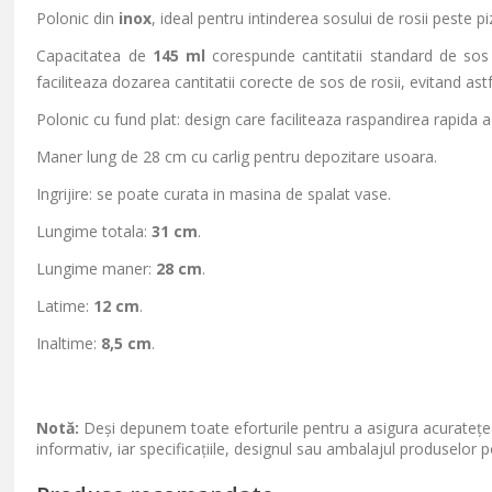
Polonic din
inox
, ideal pentru intinderea sosului de rosii peste 
Capacitatea de
145 ml
corespunde cantitatii standard de sos
faciliteaza dozarea cantitatii corecte de sos de rosii, evitand astfe
Polonic cu fund plat: design care faciliteaza raspandirea rapida a
Maner lung de 28 cm cu carlig pentru depozitare usoara.
Ingrijire: se poate curata in masina de spalat vase.
Lungime totala:
31 cm
.
Lungime maner:
28 cm
.
Latime:
12 cm
.
Inaltime:
8,5 cm
.
Notă:
Deși depunem toate eforturile pentru a asigura acuratețea
informativ, iar specificațiile, designul sau ambalajul produselor p