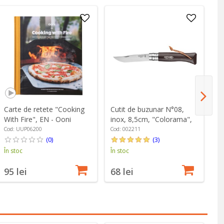
Carte de retete "Cooking
Cutit de buzunar N°08,
Pl
With Fire", EN - Ooni
inox, 8,5cm, "Colorama",
cu
Dark Brown - Opinel
O
Cod: UUP06200
Cod: 002211
Co
(0)
(3)
În stoc
În stoc
În
95 lei
68 lei
3