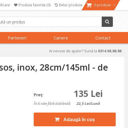
ificare
Produse favorite
(0)
Retur produse
0 produse
Parteneri
Cariere
Contact
Ai nevoie de ajutor? Sună la
0314.08.88.88
sos, inox, 28cm/145ml - de
135 Lei
Preţ:
În 6 rate fără dobândă:
22,5
Lei/lună
Adaugă în coș