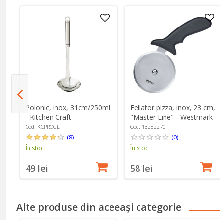
Polonic, inox, 31cm/250ml
Feliator pizza, inox, 23 cm,
- Kitchen Craft
"Master Line" - Westmark
Cod: KCPROGL
Cod: 13282270
(8)
(0)
În stoc
În stoc
49 lei
58 lei
Alte produse din aceeași categorie