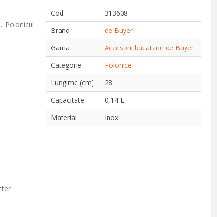
Cod
313608
. Polonicul
Brand
de Buyer
Gama
Accesorii bucatarie de Buyer
Categorie
Polonice
Lungime (cm)
28
Capacitate
0,14 L
Material
Inox
cter