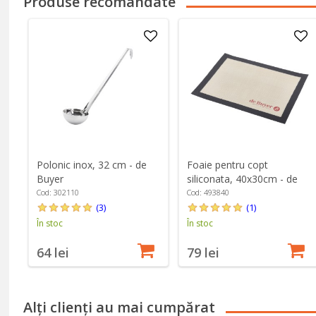
Produse recomandate
Polonic inox, 32 cm - de
Foaie pentru copt
Buyer
siliconata, 40x30cm - de
Buyer
Cod: 302110
Cod: 493840
(3)
(1)
În stoc
În stoc
64 lei
79 lei
Alți clienți au mai cumpărat