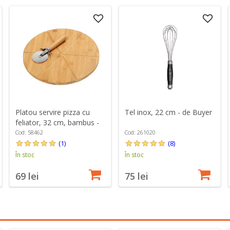
Platou servire pizza cu
Tel inox, 22 cm - de Buyer
feliator, 32 cm, bambus -
Kesper
Cod: 58462
Cod: 261020
(1)
(8)
În stoc
În stoc
69 lei
75 lei