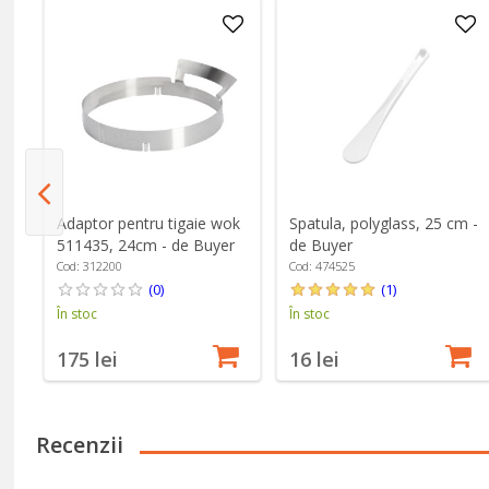
e,
Adaptor pentru tigaie wok
Spatula, polyglass, 25 cm -
511435, 24cm - de Buyer
de Buyer
Cod: 312200
Cod: 474525
(0)
(1)
În stoc
În stoc
175 lei
16 lei
Recenzii