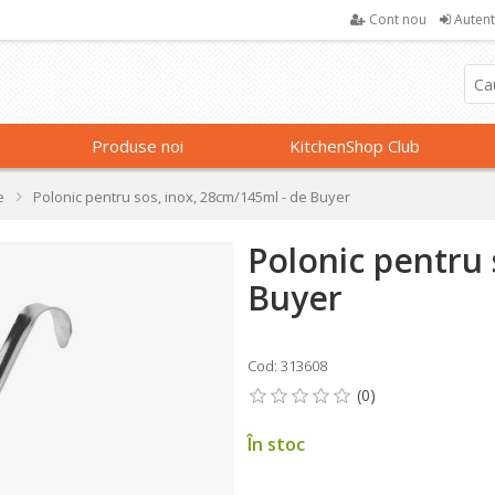
Cont nou
Autent
Produse noi
KitchenShop Club
e
Polonic pentru sos, inox, 28cm/145ml - de Buyer
Polonic pentru 
Buyer
Cod: 313608
În stoc