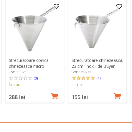
Strecuratoare conica
Strecuratoare chinezeasca,
chinezeasca micro-
23 cm, inox - de Buyer
perforata, 23 cm - de
Cod: 335123
Cod: 335023N
Buyer
(0)
(1)
În stoc
În stoc
288 lei
155 lei