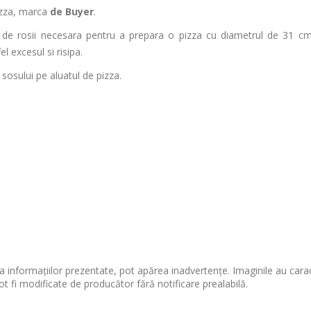
pizza, marca
de Buyer
.
 de rosii necesara pentru a prepara o pizza cu diametrul de 31 cm
l excesul si risipa.
 sosului pe aluatul de pizza.
 informațiilor prezentate, pot apărea inadvertențe. Imaginile au cara
ot fi modificate de producător fără notificare prealabilă.