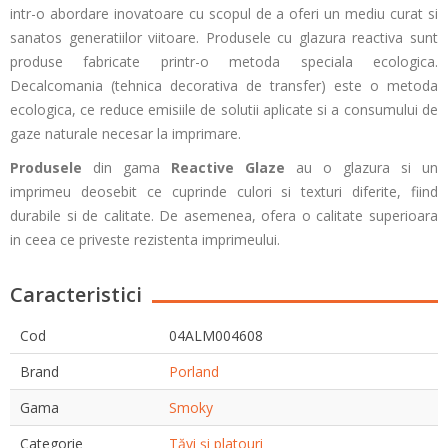
intr-o abordare inovatoare cu scopul de a oferi un mediu curat si
sanatos generatiilor viitoare. Produsele cu glazura reactiva sunt
produse fabricate printr-o metoda speciala ecologica.
Decalcomania (tehnica decorativa de transfer) este o metoda
ecologica, ce reduce emisiile de solutii aplicate si a consumului de
gaze naturale necesar la imprimare.
Produsele
din gama
Reactive Glaze
au o glazura si un
imprimeu deosebit ce cuprinde culori si texturi diferite, fiind
durabile si de calitate. De asemenea, ofera o calitate superioara
in ceea ce priveste rezistenta imprimeului.
Caracteristici
Cod
04ALM004608
Brand
Porland
Gama
Smoky
Categorie
Tăvi și platouri