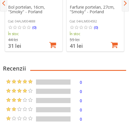
Bol portelan, 16cm,
Farfurie portelan, 27cm,
"Smoky" - Porland
"Smoky" - Porland
Cod: 04ALM004888
Cod: 04ALM004592
(0)
(0)
În stoc
În stoc
44 lei
59 lei
31 lei
41 lei
Recenzii
0
0
0
0
0