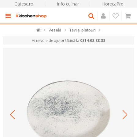
Gatesc.ro
Info culinar
HorecaPro
Veselă
Tăvi și platouri
Ai nevoie de ajutor? Sună la
0314.08.88.88