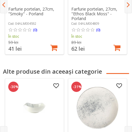
Farfurie portelan, 27cm,
Farfurie portelan, 27cm,
"Smoky" - Porland
"Ethos Black Moss" -
Porland
Cod: 04ALM004592
Cod: 04ALM004809
(0)
(0)
În stoc
În stoc
59 lei
89 lei
41 lei
62 lei
Alte produse din aceeași categorie
-30%
-31%