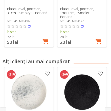
Platou oval, portelan,
Platou oval, portelan,
31cm, "Smoky" - Porland
19x11cm, "Smoky"-
Porland
Cod: 04ALM004602
Cod: 04ALM004677
(0)
(0)
În stoc
În stoc
72 lei
28 lei
50 lei
20 lei
Alți clienți au mai cumpărat
-31%
-30%