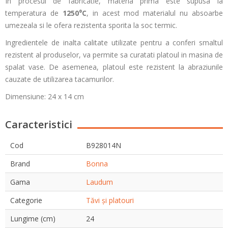
In procesul de fabricatie, materia prima este supusa la
temperatura de
1250⁰C
, in acest mod materialul nu absoarbe
umezeala si le ofera rezistenta sporita la soc termic.
Ingredientele de inalta calitate utilizate pentru a conferi smaltul
rezistent al produselor, va permite sa curatati platoul in masina de
spalat vase. De asemenea, platoul este rezistent la abraziunile
cauzate de utilizarea tacamurilor.
Dimensiune: 24 x 14 cm
Caracteristici
Cod
B928014N
Brand
Bonna
Gama
Laudum
Categorie
Tăvi și platouri
Lungime (cm)
24