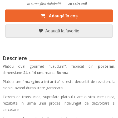
În 6 rate fără dobândă:
20
Lei/lună
Adaugă în coș
Adaugă la favorite
Descriere
Platou oval gourmet "Laudum", fabricat din
portelan
,
dimensiune
24 x 14 cm
, marca
Bonna
.
Platoul are
"marginea intarita"
si este deosebit de rezistent la
ciobiri, avand durabilitate garantata.
Extrem de translucida, suprafata platoului are o stralucire unica,
rezultata in urma unui proces indelungat de dezvoltare si
cercetare.