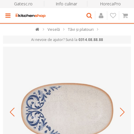
Gatesc.ro
Info culinar
HorecaPro
Veselă
Tăvi și platouri
Ai nevoie de ajutor? Sună la
0314.08.88.88