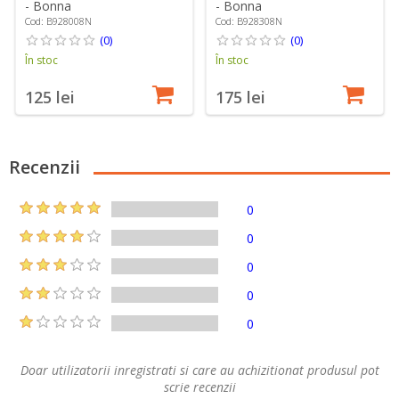
- Bonna
- Bonna
Cod: B928008N
Cod: B928308N
(0)
(0)
În stoc
În stoc
125 lei
175 lei
Recenzii
0
0
0
0
0
Doar utilizatorii inregistrati si care au achizitionat produsul pot
scrie recenzii