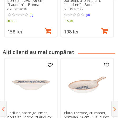
portelan, 29x17,6 cm,
portelan, 34x19,5 cm,
"Laudum" - Bonna
"Laudum" - Bonna
Cod: B928013N
Cod: B928012N
(0)
(0)
În stoc
În stoc
158 lei
198 lei
Alți clienți au mai cumpărat
Farfurie paste gourmet,
Platou servire, cu maner,
portelan, 27cm, "Laudum"
portelan, 16cm, "Laudum"