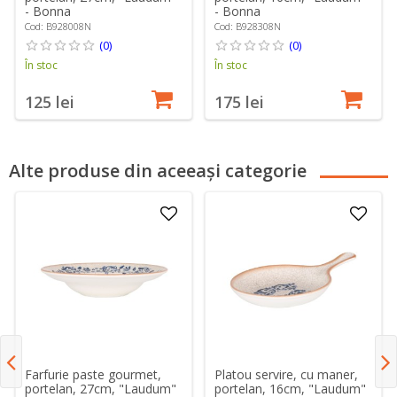
- Bonna
- Bonna
Cod: B928008N
Cod: B928308N
(0)
(0)
În stoc
În stoc
125 lei
175 lei
Alte produse din aceeași categorie
Farfurie paste gourmet,
Platou servire, cu maner,
portelan, 27cm, "Laudum"
portelan, 16cm, "Laudum"