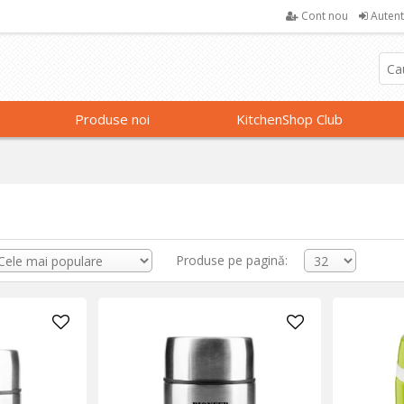
Cont nou
Autent
Produse noi
KitchenShop Club
Produse pe pagină: