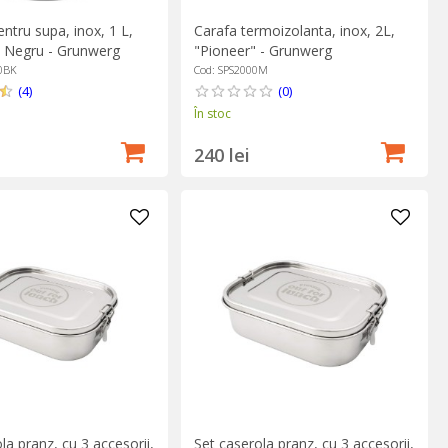
ntru supa, inox, 1 L,
Carafa termoizolanta, inox, 2L,
, Negru - Grunwerg
"Pioneer" - Grunwerg
0BK
Cod: SPS2000M
(4)
(0)
În stoc
240 lei
la pranz, cu 3 accesorii,
Set caserola pranz, cu 3 accesorii,