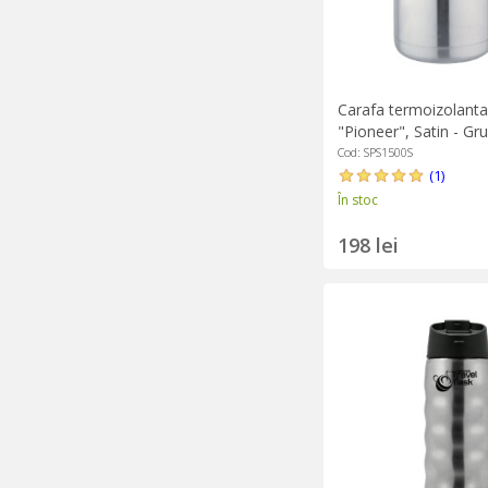
Carafa termoizolanta,
"Pioneer", Satin - Gr
Cod: SPS1500S
(1)
În stoc
198 lei