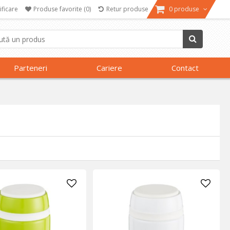
ificare
Produse favorite
(0)
Retur produse
0 produse
Parteneri
Cariere
Contact