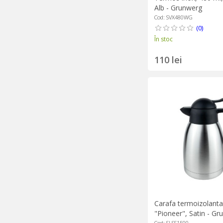
Alb - Grunwerg
Cod: SVX480WG
(0)
În stoc
110 lei
Carafa termoizolanta,
"Pioneer", Satin - Gr
Cod: SLSS1500