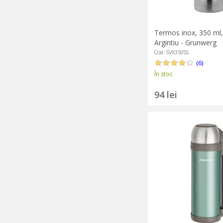
Termos inox, 350 ml,
Argintiu - Grunwerg
Cod: SVX350SS
(6)
În stoc
94 lei