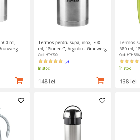
 500 ml,
Termos pentru supa, inox, 700
Termos sup
 Grunwerg
ml, "Pioneer", Argintiu - Grunwerg
580 ml, "P
Grunwerg
Cod: HTH700
Cod: HTH580
(5)
În stoc
În stoc
148 lei
138 lei