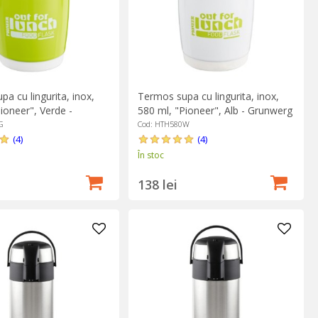
a cu lingurita, inox,
Termos supa cu lingurita, inox,
ioneer", Verde -
580 ml, "Pioneer", Alb - Grunwerg
G
Cod: HTH580W
(4)
(4)
În stoc
138 lei