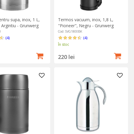
ntru supa, inox, 1 L,
Termos vacuum, inox, 1,8 L,
 Argintiu - Grunwerg
"Pioneer", Negru - Grunwerg
0
Cod: SVG1800BK
(4)
(4)
În stoc
220 lei