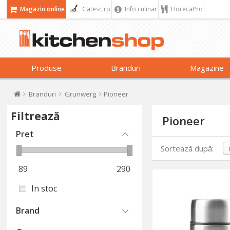
Magazin online
Gatesc.ro
Info culinar
HorecaPro
Produse
Branduri
Magazine
Branduri
Grunwerg
Pioneer
Filtrează
Pioneer
Pret
Sortează după:
89
290
In stoc
Brand