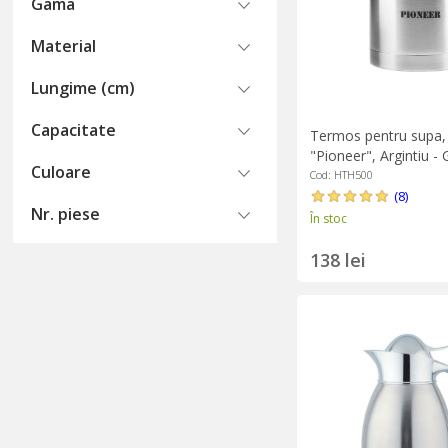
Gama
Material
Lungime (cm)
Capacitate
Termos pentru supa,
"Pioneer", Argintiu -
Culoare
Cod: HTH500
(8)
Nr. piese
În stoc
138 lei