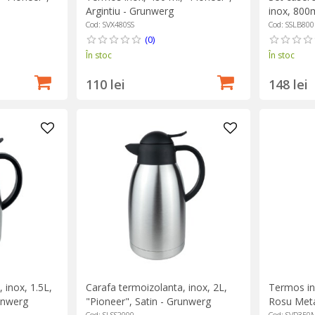
Argintiu - Grunwerg
inox, 800m
Grunwerg
Cod: SVX480SS
Cod: SSLB80
(0)
În stoc
În stoc
110 lei
148 lei
 inox, 1.5L,
Carafa termoizolanta, inox, 2L,
Termos in
unwerg
"Pioneer", Satin - Grunwerg
Rosu Meta
Cod: SLSS2000
Cod: SVD350