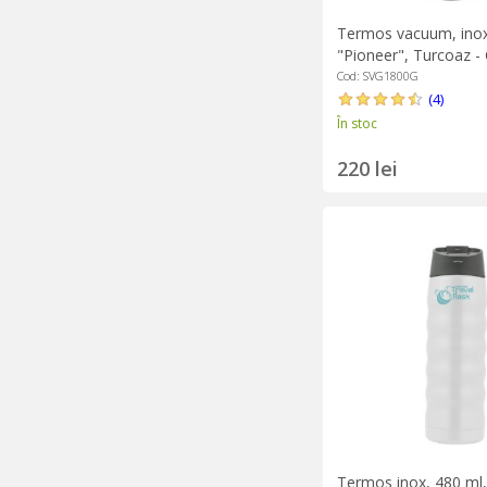
Termos vacuum, inox,
"Pioneer", Turcoaz -
Cod: SVG1800G
(4)
În stoc
220 lei
Termos inox, 480 ml,