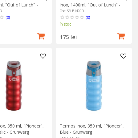
l, "Out of Lunch" -
inox, 1400ml, "Out of Lunch" -
Grunwerg
0D
Cod: SSLB1400D
(0)
(0)
În stoc
175 lei
ox, 350 ml, "Pioneer",
Termos inox, 350 ml, "Pioneer",
lic - Grunwerg
Blue - Grunwerg
MR
Cod: SVD350BL