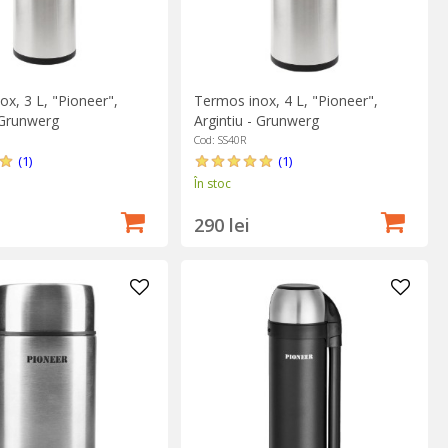
x, 3 L, "Pioneer",
Termos inox, 4 L, "Pioneer",
 Grunwerg
Argintiu - Grunwerg
Cod: SS40R
(1)
(1)
În stoc
290 lei