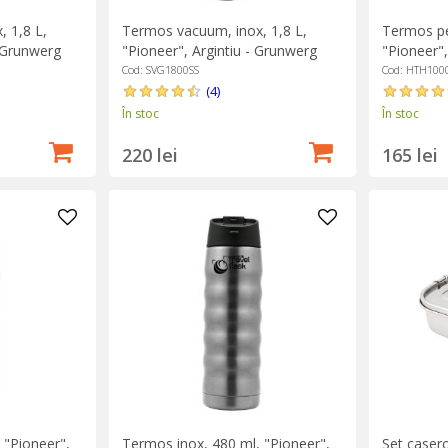
 1,8 L,
Termos vacuum, inox, 1,8 L,
Termos pe
 Grunwerg
"Pioneer", Argintiu - Grunwerg
"Pioneer"
Cod: SVG1800SS
Cod: HTH100
(4)
În stoc
În stoc
220 lei
165 lei
 "Pioneer",
Termos inox, 480 ml, "Pioneer",
Set casero