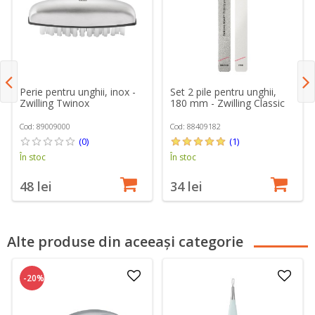
Perie pentru unghii, inox -
Set 2 pile pentru unghii,
Zwilling Twinox
180 mm - Zwilling Classic
Cod: 89009000
Cod: 88409182
(0)
(1)
În stoc
În stoc
48 lei
34 lei
Alte produse din aceeași categorie
-20%