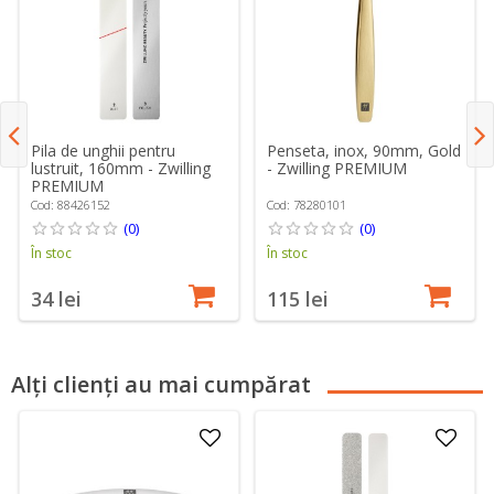
Pila de unghii pentru
Penseta, inox, 90mm, Gold
lustruit, 160mm - Zwilling
- Zwilling PREMIUM
PREMIUM
Cod: 88426152
Cod: 78280101
(0)
(0)
În stoc
În stoc
34 lei
115 lei
Alți clienți au mai cumpărat