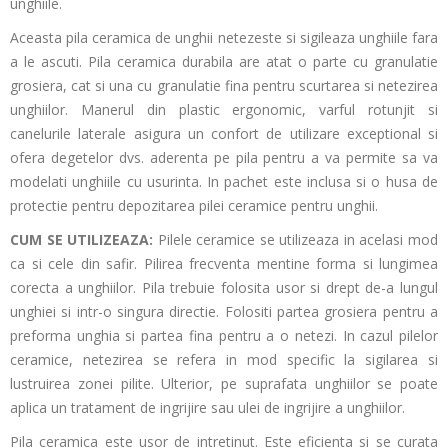
unghiile.
Aceasta pila ceramica de unghii netezeste si sigileaza unghiile fara
a le ascuti. Pila ceramica durabila are atat o parte cu granulatie
grosiera, cat si una cu granulatie fina pentru scurtarea si netezirea
unghiilor. Manerul din plastic ergonomic, varful rotunjit si
canelurile laterale asigura un confort de utilizare exceptional si
ofera degetelor dvs. aderenta pe pila pentru a va permite sa va
modelati unghiile cu usurinta. In pachet este inclusa si o husa de
protectie pentru depozitarea pilei ceramice pentru unghii.
CUM SE UTILIZEAZA:
Pilele ceramice se utilizeaza in acelasi mod
ca si cele din safir. Pilirea frecventa mentine forma si lungimea
corecta a unghiilor. Pila trebuie folosita usor si drept de-a lungul
unghiei si intr-o singura directie. Folositi partea grosiera pentru a
preforma unghia si partea fina pentru a o netezi. In cazul pilelor
ceramice, netezirea se refera in mod specific la sigilarea si
lustruirea zonei pilite. Ulterior, pe suprafata unghiilor se poate
aplica un tratament de ingrijire sau ulei de ingrijire a unghiilor.
Pila ceramica este usor de intretinut. Este eficienta si se curata