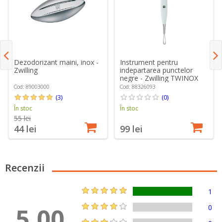
Dezodorizant maini, inox -
Instrument pentru
Zwilling
indepartarea punctelor
negre - Zwilling TWINOX
Cod: 89003000
Cod: 88326093
(3)
(0)
În stoc
În stoc
55 lei
44 lei
99 lei
Recenzii
1
5.00
0