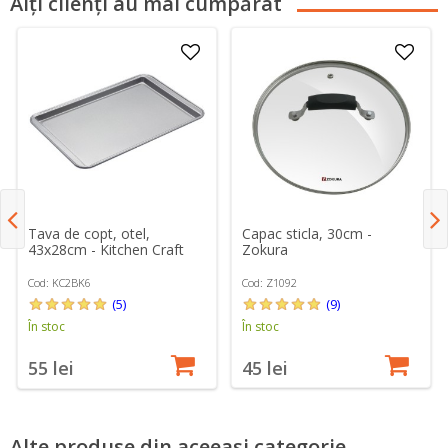
Alți clienți au mai cumpărat
Capac sticla, 30cm -
Tava de copt, otel,
Zokura
43x28cm - Kitchen Craft
Cod: Z1092
Cod: KC2BK6
(9)
(5)
În stoc
În stoc
45 lei
55 lei
Alte produse din aceeași categorie