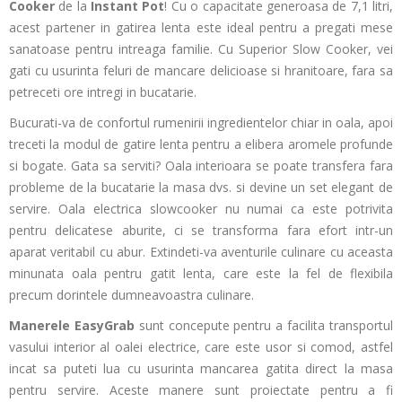
Cooker
de la
Instant Pot
! Cu o capacitate generoasa de 7,1 litri,
acest partener in gatirea lenta este ideal pentru a pregati
mese
sanatoase pentru intreaga familie
. Cu Superior Slow Cooker, vei
gati cu usurinta feluri de mancare delicioase si hranitoare, fara sa
petreceti ore intregi in bucatarie.
Bucurati-va de confortul rumenirii ingredientelor chiar in oala, apoi
treceti la modul de gatire lenta pentru a elibera aromele profunde
si bogate. Gata sa serviti? Oala interioara se poate transfera fara
probleme de la bucatarie la masa dvs. si devine un set elegant de
servire. Oala electrica slowcooker nu numai ca este potrivita
pentru delicatese aburite, ci se transforma fara efort intr-un
aparat veritabil cu abur. Extindeti-va aventurile culinare cu aceasta
minunata oala pentru gatit lenta, care este la fel de flexibila
precum dorintele dumneavoastra culinare.
Manerele EasyGrab
sunt concepute pentru a facilita transportul
vasului interior al oalei electrice, care este usor si comod, astfel
incat sa puteti lua cu usurinta mancarea gatita direct la masa
pentru servire. Aceste manere sunt proiectate pentru a fi