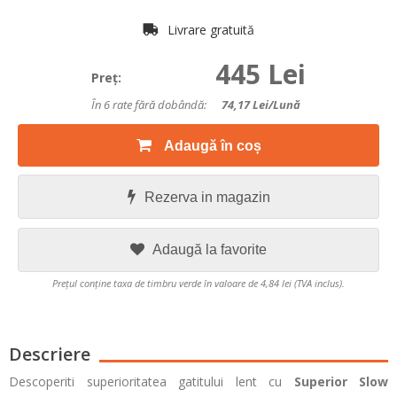
Livrare gratuită
445 Lei
Preţ:
În 6 rate fără dobândă:
74,17
Lei/lună
Adaugă în coș
Rezerva in magazin
Adaugă la favorite
Prețul conține taxa de timbru verde în valoare de 4,84 lei (TVA inclus).
Descriere
Descoperiti superioritatea gatitului lent cu
Superior Slow