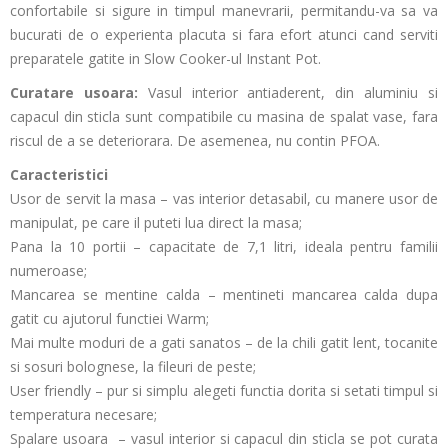
confortabile si sigure in timpul manevrarii, permitandu-va sa va
bucurati de o experienta placuta si fara efort atunci cand serviti
preparatele gatite in Slow Cooker-ul Instant Pot.
Curatare usoara:
Vasul interior antiaderent, din aluminiu si
capacul din sticla sunt compatibile cu masina de spalat vase, fara
riscul de a se deteriorara. De asemenea, nu contin PFOA.
Caracteristici
Usor de servit la masa
– vas interior detasabil, cu manere usor de
manipulat, pe care il puteti lua direct la masa;
Pana la 10 portii
– capacitate de 7,1 litri, ideala pentru familii
numeroase;
Mancarea se mentine calda
– mentineti mancarea calda dupa
gatit cu ajutorul functiei
Warm;
Mai multe moduri de a gati sanatos
– de la chili gatit lent, tocanite
si sosuri bolognese, la fileuri de peste;
User friendly
– pur si simplu alegeti functia dorita si setati timpul si
temperatura necesare;
Spalare usoara
– vasul interior si capacul din sticla se pot curata