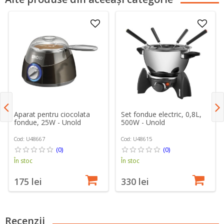
Aparat pentru ciocolata
Set fondue electric, 0,8L,
fondue, 25W - Unold
500W - Unold
Cod: U48667
Cod: U48615
(0)
(0)
În stoc
În stoc
175 lei
330 lei
Recenzii