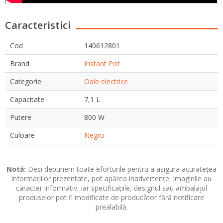
Caracteristici
Cod
140612801
Brand
Instant Pot
Categorie
Oale electrice
Capacitate
7,1 L
Putere
800 W
Culoare
Negru
Notă:
Deși depunem toate eforturile pentru a asigura acuratețea
informațiilor prezentate, pot apărea inadvertențe. Imaginile au
caracter informativ, iar specificațiile, designul sau ambalajul
produselor pot fi modificate de producător fără notificare
prealabilă.