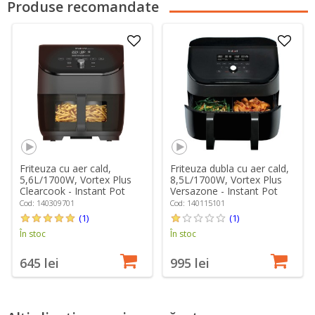
Produse recomandate
Friteuza cu aer cald,
Friteuza dubla cu aer cald,
5,6L/1700W, Vortex Plus
8,5L/1700W, Vortex Plus
Clearcook - Instant Pot
Versazone - Instant Pot
Cod: 140309701
Cod: 140115101
(1)
(1)
În stoc
În stoc
645 lei
995 lei