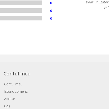
Doar utilizatori
0
pro
0
0
Contul meu
Contul meu
Istoric comenzi
Adrese
Coș