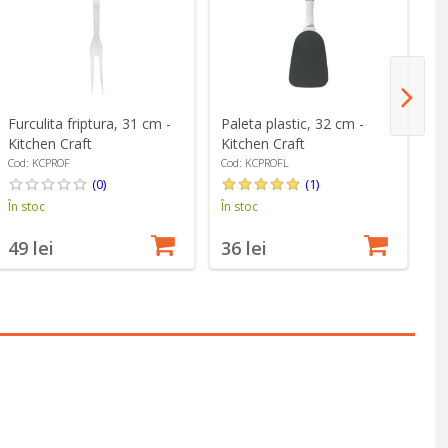
Furculita friptura, 31 cm -
Paleta plastic, 32 cm -
Po
Kitchen Craft
Kitchen Craft
- 
Cod: KCPROF
Cod: KCPROFL
Co
(0)
(1)
În stoc
În stoc
În
49 lei
36 lei
4