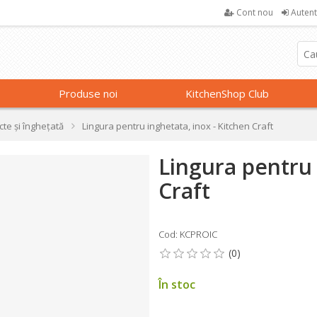
Cont nou
Autent
Produse noi
KitchenShop Club
cte și înghețată
Lingura pentru inghetata, inox - Kitchen Craft
Lingura pentru 
Craft
Cod: KCPROIC
În stoc