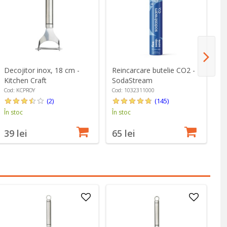
Decojitor inox, 18 cm -
Reincarcare butelie CO2 -
Fu
Kitchen Craft
SodaStream
Ki
Cod: KCPROY
Cod: 1032311000
Co
(2)
(145)
În stoc
În stoc
În
39 lei
65 lei
4