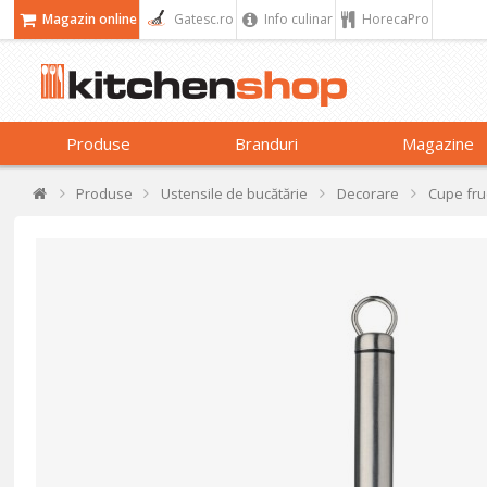
Magazin online
Gatesc.ro
Info culinar
HorecaPro
Produse
Branduri
Magazine
Produse
Ustensile de bucătărie
Decorare
Cupe fru