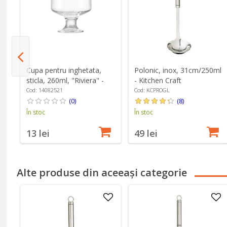
Cupa pentru inghetata,
Polonic, inox, 31cm/250ml
sticla, 260ml, "Riviera" -
- Kitchen Craft
Borgonovo
Cod: 14082521
Cod: KCPROGL
(0)
(8)
În stoc
În stoc
13 lei
49 lei
Alte produse din aceeași categorie