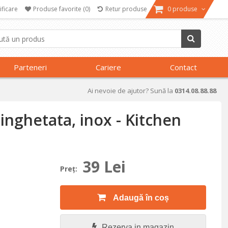
ificare
Produse favorite
(0)
Retur produse
0 produse
Parteneri
Cariere
Contact
Ai nevoie de ajutor? Sună la
0314.08.88.88
inghetata, inox - Kitchen
39 Lei
Preţ:
Adaugă în coș
Rezerva in magazin