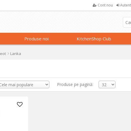
Cont nou
Autent
Produse noi
KitchenShop Club
eot
Lanka
Produse pe pagină: