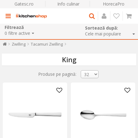
Gatesc.ro
Info culinar
HorecaPro
Filtrează
Sortează după:
0
filtre active
Zwilling
Tacamuri Zwilling
King
Produse pe pagină: