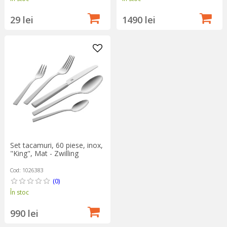
29 lei
1490 lei
Set tacamuri, 60 piese, inox,
"King", Mat - Zwilling
Cod: 1026383
(0)
În stoc
990 lei