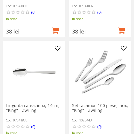
Cod: 07041801
Cod: 07041802
(0)
(0)
În stoc
În stoc
38 lei
38 lei
Lingurita cafea, inox, 14cm,
Set tacamuri 100 piese, inox,
"King" - Zwilling
"King" - Zwilling
Cod: 07041830
Cod: 1026443
(0)
(0)
În stoc
În stoc