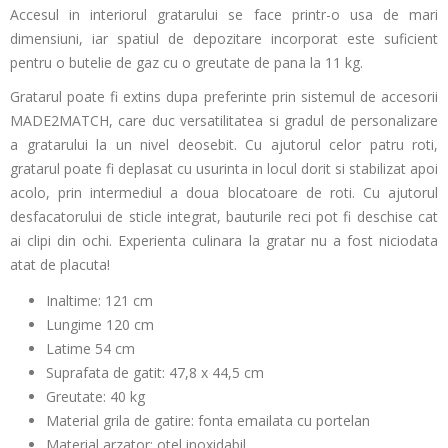
Accesul in interiorul gratarului se face printr-o usa de mari
dimensiuni, iar spatiul de depozitare incorporat este suficient
pentru o butelie de gaz cu o greutate de pana la 11 kg.
Gratarul poate fi extins dupa preferinte prin sistemul de accesorii
MADE2MATCH, care duc versatilitatea si gradul de personalizare
a gratarului la un nivel deosebit. Cu ajutorul celor patru roti,
gratarul poate fi deplasat cu usurinta in locul dorit si stabilizat apoi
acolo, prin intermediul a doua blocatoare de roti. Cu ajutorul
desfacatorului de sticle integrat, bauturile reci pot fi deschise cat
ai clipi din ochi. Experienta culinara la gratar nu a fost niciodata
atat de placuta!
Inaltime: 121 cm
Lungime 120 cm
Latime 54 cm
Suprafata de gatit: 47,8 x 44,5 cm
Greutate: 40 kg
Material grila de gatire: fonta emailata cu portelan
Material arzator: otel inoxidabil