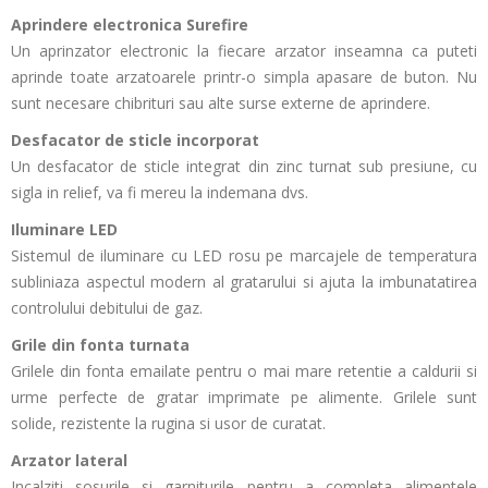
Aprindere electronica Surefire
Un aprinzator electronic la fiecare arzator inseamna ca puteti
aprinde toate arzatoarele printr-o simpla apasare de buton. Nu
sunt necesare chibrituri sau alte surse externe de aprindere.
Desfacator de sticle incorporat
Un desfacator de sticle integrat din zinc turnat sub presiune, cu
sigla in relief, va fi mereu la indemana dvs.
Iluminare LED
Sistemul de iluminare cu LED rosu pe marcajele de temperatura
subliniaza aspectul modern al gratarului si ajuta la imbunatatirea
controlului debitului de gaz.
Grile din fonta turnata
Grilele din fonta emailate pentru o mai mare retentie a caldurii si
urme perfecte de gratar imprimate pe alimente. Grilele sunt
solide, rezistente la rugina si usor de curatat.
Arzator lateral
Incalziti sosurile si garniturile pentru a completa alimentele