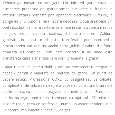
Tehnologia inovatoare de gatit TRU-Infrared garanteaza ca
alimentele preparate pe gratar raman suculente si fragede in
interior. Gratarul porneste prin aprindere electronica SureFire, la
atingerea unui buton si fara flacara deschisa. Doua arzatoare din
otel inoxidabil de inalta calitate, orientate in sus, cu consum redus
de gaz, produc caldura maxima, distribuita uniform. Caldura
generata in acest mod este transferata prin intermediul
emitatoarelor din otel inoxidabil catre grilele durabile din fonta
emailata cu portelan, unde este stocata si de unde este
transferata catre alimentele care vor fi preparate la gratar.
Capacul inalt, cu pereti dubli - inclusiv termometrul integrat in
capac - permit o varietate de metode de gatire. Din punct de
vedere estetic, Professional CORE, cu designul sau de calitate,
completat si de culoarea neagra a vopselei, constituie o atractie
suplimentara, cu o serie intreaga de elemente practice. Butoanele
de forma ergonomica sunt iluminate cu ajutorul LED-urilor de
culoare rosie, ceea ce confera nu numai un aspect modern, ci si
un control imbunatatit al debitului de gaz.