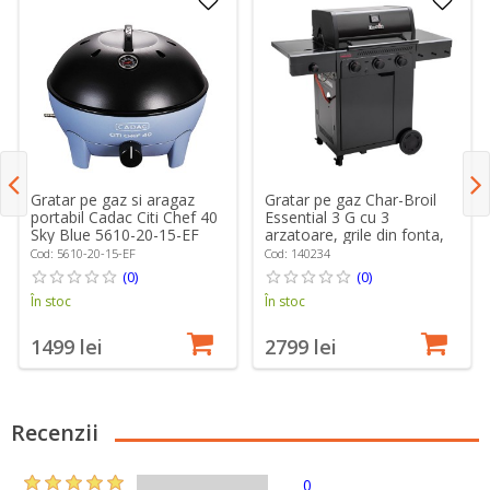
Gratar pe gaz si aragaz
Gratar pe gaz Char-Broil
portabil Cadac Citi Chef 40
Essential 3 G cu 3
Sky Blue 5610-20-15-EF
arzatoare, grile din fonta,
TRU-Infrared 140234
Cod: 5610-20-15-EF
Cod: 140234
(0)
(0)
În stoc
În stoc
1499 lei
2799 lei
Recenzii
0