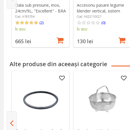
i,
Oala sub presiune, inox,
Accesoriu pasare legume
24cm/9L, "Excellent" - BRA
blender vertical, sistem
EasyClick, Alb - Braun
Cod: A185704
Cod: AX22110021
(2)
(0)
În stoc
În stoc
665 lei
130 lei
Alte produse din aceeași categorie