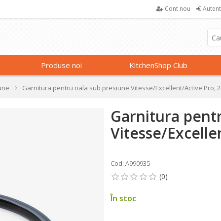
Cont nou
Autent
Produse noi
KitchenShop Club
une
Garnitura pentru oala sub presiune Vitesse/Excellent/Active Pro, 2
Garnitura pent
Vitesse/Excelle
Cod: A990935
În stoc