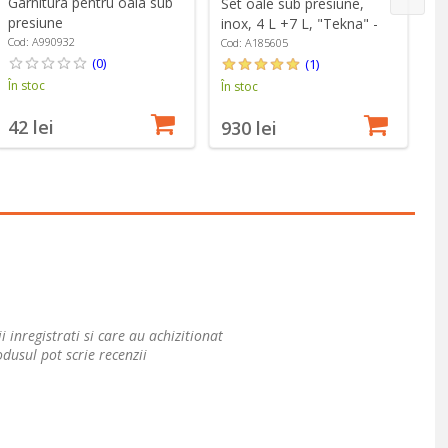
Garnitura pentru oala sub
Set oale sub presiune,
Oa
presiune
inox, 4 L +7 L, "Tekna" -
22
Vitesse/Excellent/Active
BRA
B
Cod: A990932
Cod: A185605
Co
Pro, 22 cm - BRA
(0)
(1)
În stoc
În stoc
În
42 lei
930 lei
5
i inregistrati si care au achizitionat
dusul pot scrie recenzii