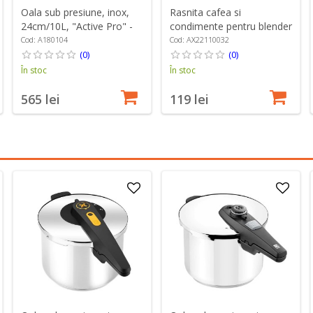
Oala sub presiune, inox,
Rasnita cafea si
24cm/10L, "Active Pro" -
condimente pentru blender
BRA
vertical, sistem EasyClick,
Cod: A180104
Cod: AX22110032
inox - Braun
(0)
(0)
În stoc
În stoc
565 lei
119 lei