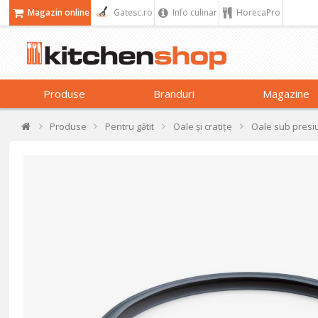
Magazin online
Gatesc.ro
Info culinar
HorecaPro
Produse
Branduri
Magazine
Produse
Pentru gătit
Oale și cratițe
Oale sub presi