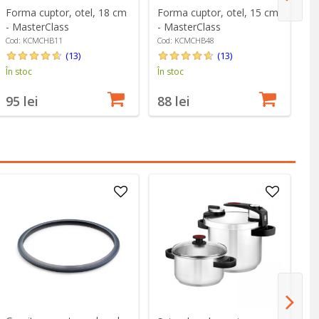
Forma cuptor, otel, 18 cm
Forma cuptor, otel, 15 cm
Se
- MasterClass
- MasterClass
B
Cod: KCMCHB11
Cod: KCMCHB48
Co
(13)
(13)
În stoc
În stoc
În
95 lei
88 lei
3