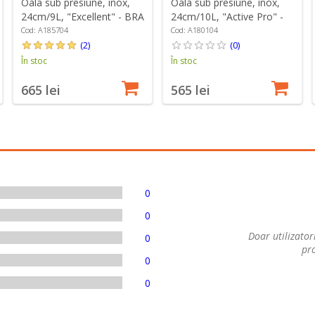
Oala sub presiune, inox,
Oala sub presiune, inox,
24cm/9L, "Excellent" - BRA
24cm/10L, "Active Pro" -
BRA
Cod: A185704
Cod: A180104
(2)
(0)
În stoc
În stoc
665 lei
565 lei
0
0
Doar utilizatori
0
pro
0
0