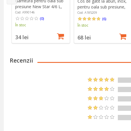
Garnitura pentru oala sub
Cos de gatit la aburi, inox,
presiune New Star 4/6 L,
pentru oala sub presiune,
22cm - BRA
22cm - BRA
Cod: A990146
Cod: A185209
(0)
(6)
În stoc
În stoc
34 lei
68 lei
Recenzii