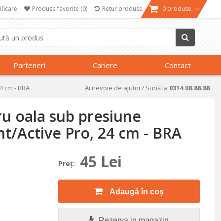
ificare
Produse favorite
(0)
Retur produse
0 produse
Parteneri
Cariere
Contact
4 cm - BRA
Ai nevoie de ajutor? Sună la
0314.08.88.88
ru oala sub presiune
nt/Active Pro, 24 cm - BRA
45 Lei
Preţ:
Adaugă în coș
Rezerva in magazin