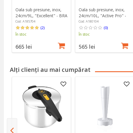
Oala sub presiune, inox,
Oala sub presiune, inox,
24cm/9L, "Excellent" - BRA
24cm/10L, "Active Pro" -
BRA
Cod: A185704
Cod: A180104
(2)
(0)
În stoc
În stoc
665 lei
565 lei
Alți clienți au mai cumpărat