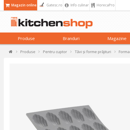
Magazin online
Gatesc.ro
Info culinar
HorecaPro
Produse
Branduri
Magazine
Produse
Pentru cuptor
Tăvi și forme prăjituri
Forma 