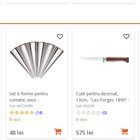
Set 6 forme pentru
Cutit pentru dezosat,
cornete, inox -
13cm, "Les Forges 1890” -
MasterClass
Opinel
Cod: MCCHORN
Cod: 002290
(14)
(0)
În stoc
În stoc
48 lei
575 lei