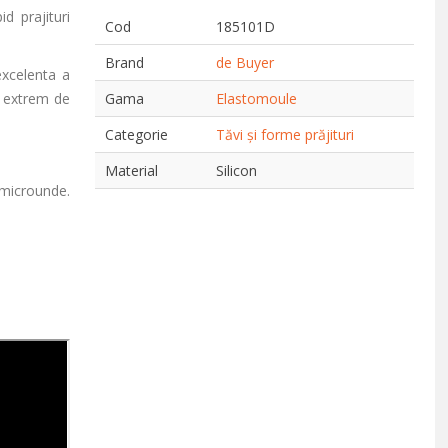
d prajituri
Cod
185101D
Brand
de Buyer
excelenta a
fi extrem de
Gama
Elastomoule
Categorie
Tăvi și forme prăjituri
Material
Silicon
 microunde.