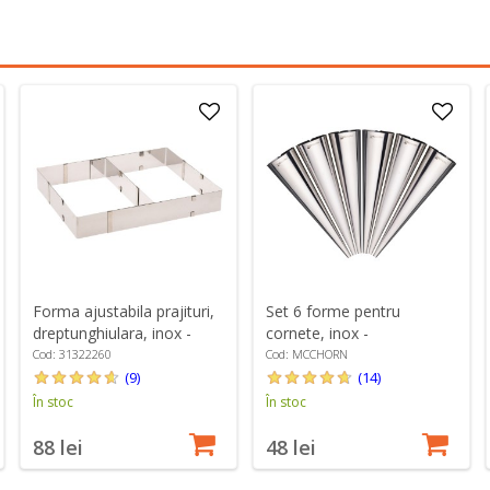
Forma ajustabila prajituri,
Set 6 forme pentru
dreptunghiulara, inox -
cornete, inox -
Westmark
MasterClass
Cod: 31322260
Cod: MCCHORN
(9)
(14)
În stoc
În stoc
88 lei
48 lei