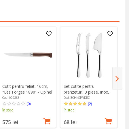
Cutit pentru feliat, 16cm,
Set cutite pentru
Se
"Les Forges 1890” - Opinel
branzeturi, 3 piese, inox,
4 
"Windsor" - Grunwerg
W
Cod: 002288
Cod: 3CHKSTWDRC
Co
(0)
(2)
În stoc
În stoc
În
575 lei
68 lei
9