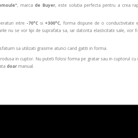
omoule"
, marca
de Buyer
, este solutia perfecta pentru a crea rapi
eraturi intre
-70°C
si
+300°C
, forma dispune de o conductivitate 
rile nu se vor lipi de suprafata sa, iar datorita elasticitatii sale, vor 
 sfatuim sa utilizati grasime atunci cand gatiti in forma.
rodusa in cuptor. Nu puteti folosi forma pe gratar sau in cuptorul cu
rata
doar
manual.