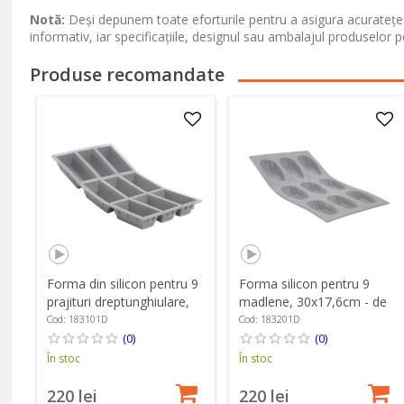
Notă:
Deși depunem toate eforturile pentru a asigura acuratețea
informativ, iar specificațiile, designul sau ambalajul produselor p
Produse recomandate
Forma din silicon pentru 9
Forma silicon pentru 9
prajituri dreptunghiulare,
madlene, 30x17,6cm - de
30x17,5cm - de Buyer
Buyer
Cod: 183101D
Cod: 183201D
(0)
(0)
În stoc
În stoc
220 lei
220 lei