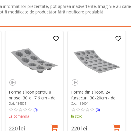
 informațiilor prezentate, pot apărea inadvertențe. Imaginile au cara
ot fi modificate de producător fără notificare prealabilă.
Forma silicon pentru 8
Forma din silicon, 24
briose, 30 x 17,6 cm - de
fursecuri, 30x20cm - de
Buyer
Buyer
Cod: 184501
Cod: 185001
(0)
(0)
La comandă
În stoc
220 lei
220 lei