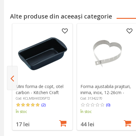
Alte produse din aceeași categorie
a,
Mini forma de copt, otel
Forma ajustabila prajituri,
-
carbon - Kitchen Craft
inima, inox, 12-26cm -
Westmark
Cod: KCLMBAKEDISP72
Cod: 31342270
(2)
(0)
În stoc
În stoc
17 lei
44 lei