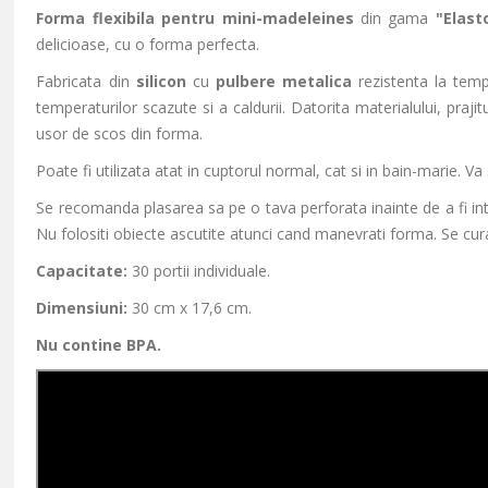
Forma flexibila pentru mini-madeleines
din gama
"Elast
delicioase, cu o forma perfecta.
Fabricata din
silicon
cu
pulbere metalica
rezistenta la temp
temperaturilor scazute si a caldurii. Datorita materialului, prajitu
usor de scos din forma.
Poate fi utilizata atat in cuptorul normal, cat si in bain-marie. Va
Se recomanda plasarea sa pe o tava perforata inainte de a fi int
Nu folositi obiecte ascutite atunci cand manevrati forma. Se cu
Capacitate:
30 portii individuale.
Dimensiuni:
30 cm x 17,6 cm.
Nu contine BPA.