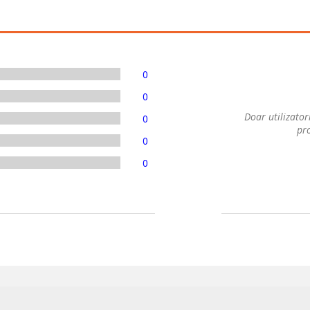
0
0
Doar utilizatori
0
pro
0
0