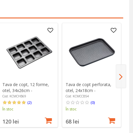
Tava de copt, 12 forme,
Tava de copt perforata,
Ta
otel, 34x26cm -
otel, 24x18cm -
3
MasterClass
MasterClass
Cod: KCMCHB69
Cod: KCMCCB54
Co
(2)
(0)
În stoc
În stoc
În
120 lei
68 lei
1