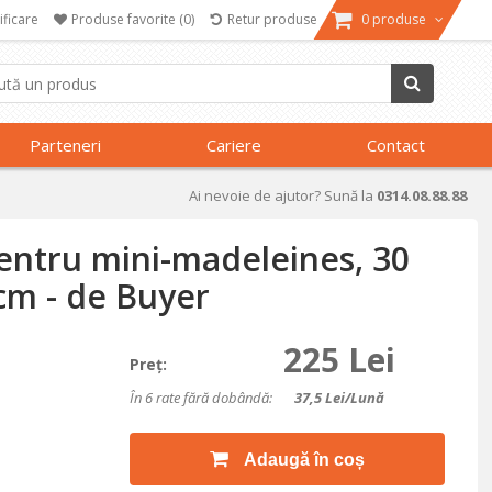
ificare
Produse favorite
(0)
Retur produse
0 produse
Parteneri
Cariere
Contact
Ai nevoie de ajutor? Sună la
0314.08.88.88
entru mini-madeleines, 30
cm - de Buyer
225 Lei
Preţ:
În 6 rate fără dobândă:
37,5
Lei/lună
Adaugă în coș