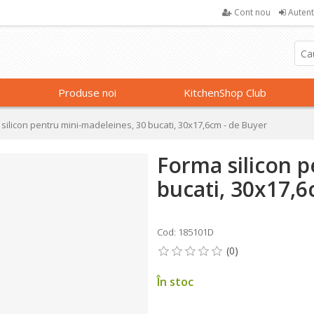
Cont nou
Autent
Produse noi
KitchenShop Club
silicon pentru mini-madeleines, 30 bucati, 30x17,6cm - de Buyer
Forma silicon p
bucati, 30x17,6
Cod: 185101D
În stoc