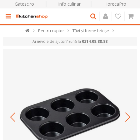
Gatesc.ro
Info culinar
HorecaPro
Pentru cuptor
Tăvi și forme brioșe
Ai nevoie de ajutor? Sună la
0314.08.88.88