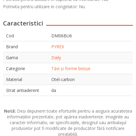
Potrivita pentru utilizare in congelator: Nu.
Caracteristici
Cod
DM06BU6
Brand
PYREX
Gama
Daily
Categorie
Tăvi și forme brioșe
Material
Otel-carbon
Strat antiaderent
da
Notă:
Deși depunem toate eforturile pentru a asigura acuratețea
informațiilor prezentate, pot apărea inadvertențe. Imaginile au
caracter informativ, iar specificațiile, designul sau ambalajul
produselor pot fi modificate de producător fără notificare
prealabilă.