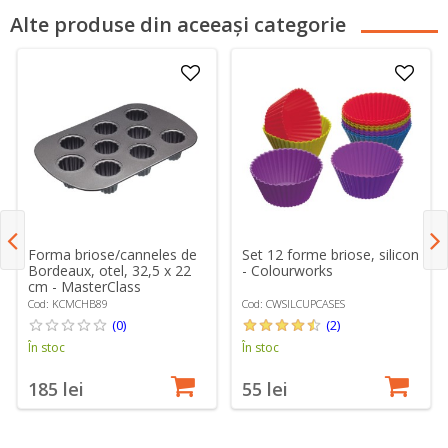
Alte produse din aceeași categorie
Forma briose/canneles de
Set 12 forme briose, silicon
Bordeaux, otel, 32,5 x 22
- Colourworks
cm - MasterClass
Cod: KCMCHB89
Cod: CWSILCUPCASES
(0)
(2)
În stoc
În stoc
185 lei
55 lei