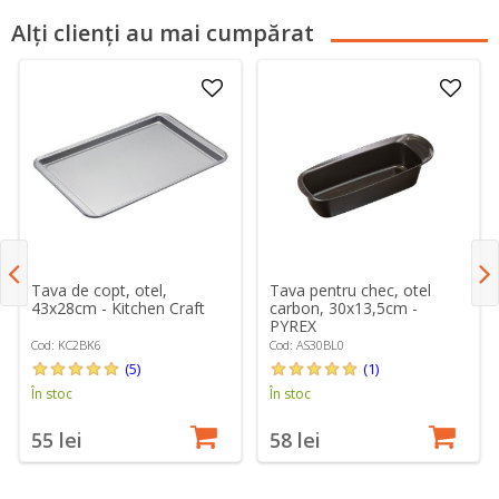
Alți clienți au mai cumpărat
Tava de copt, otel,
Tava pentru chec, otel
43x28cm - Kitchen Craft
carbon, 30x13,5cm -
PYREX
Cod: KC2BK6
Cod: AS30BL0
(5)
(1)
În stoc
În stoc
55 lei
58 lei