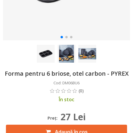
Forma pentru 6 briose, otel carbon - PYREX
Cod: DM06BU6
În stoc
27 Lei
Preţ:
Adaugă în coș