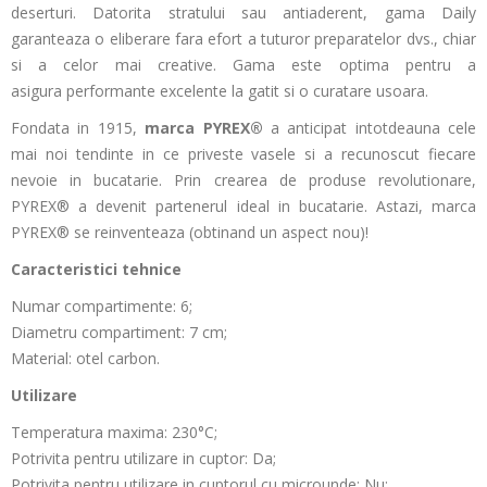
deserturi. Datorita stratului sau antiaderent, gama Daily
garanteaza o eliberare fara efort a tuturor preparatelor dvs., chiar
si a celor mai creative. Gama este optima pentru a
asigura performante excelente la gatit si o curatare usoara.
Fondata in 1915,
marca PYREX®
a anticipat intotdeauna cele
mai noi tendinte in ce priveste vasele si a recunoscut fiecare
nevoie in bucatarie. Prin crearea de produse revolutionare,
PYREX® a devenit partenerul ideal in bucatarie. Astazi, marca
PYREX® se reinventeaza (obtinand un aspect nou)!
Caracteristici tehnice
Numar compartimente: 6;
Diametru compartiment: 7 cm;
Material: otel carbon.
Utilizare
Temperatura maxima: 230°C;
Potrivita pentru utilizare in cuptor: Da;
Potrivita pentru utilizare in cuptorul cu microunde: Nu;