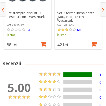
Set stampile biscuiti, 9
Set 2 forme inima pentru
piese, silicon - Westmark
gatit, inox, 12 cm -
Westmark
Cod: 3190KP60
Cod: 12572260
(0)
(2)
În stoc
În stoc
88 lei
42 lei
Recenzii
1
5.00
0
0
0
0