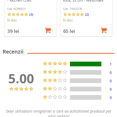
- Kitchen Craft
inox, 32 cm - Westmark
Cod: KCPROCH
Cod: 71602270
(3)
(2)
În stoc
În stoc
39 lei
65 lei
Recenzii
1
5.00
0
0
0
0
Doar utilizatorii inregistrati si care au achizitionat produsul pot
scrie recenzii