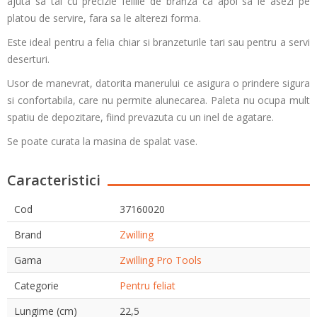
ajuta sa tai cu precizie feliile de branza ca apoi sa le asezi pe
platou de servire, fara sa le alterezi forma.
Este ideal pentru a felia chiar si branzeturile tari sau pentru a servi
deserturi.
Usor de manevrat, datorita manerului ce asigura o prindere sigura
si confortabila, care nu permite alunecarea. Paleta nu ocupa mult
spatiu de depozitare, fiind prevazuta cu un inel de agatare.
Se poate curata la masina de spalat vase.
Caracteristici
Cod
37160020
Brand
Zwilling
Gama
Zwilling Pro Tools
Categorie
Pentru feliat
Lungime (cm)
22,5