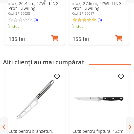
inox, 26,4 cm, "ZWILLING
inox, 27,6cm, "ZWILLING
Pro" - Zwilling
Pro" - Zwilling
Cod: 37160035
Cod: 37160017
(0)
(3)
În stoc
În stoc
135 lei
155 lei
Alți clienți au mai cumpărat
Cutit pentru branzeturi,
Cutit pentru friptura, 12cm,