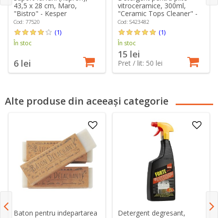
vitroceramice, 300ml,
43,5 x 28 cm, Maro,
"Ceramic Tops Cleaner" -
"Bistro" - Kesper
Sano
Cod: S423482
Cod: 77520
(1)
(1)
În stoc
În stoc
15 lei
6 lei
Pret / lit: 50 lei
Alte produse din aceeași categorie
Baton pentru indepartarea
Detergent degresant,