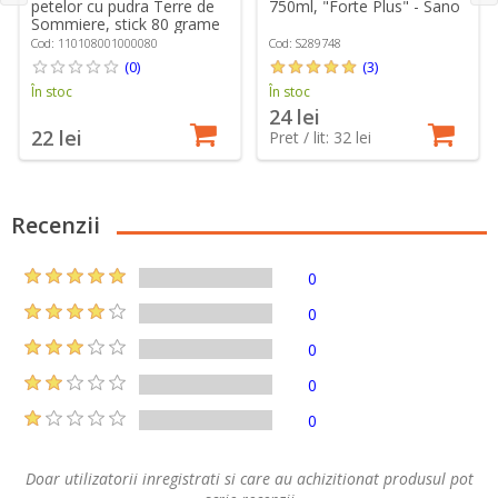
petelor cu pudra Terre de
750ml, "Forte Plus" - Sano
Sommiere, stick 80 grame
Cod: 110108001000080
Cod: S289748
(0)
(3)
În stoc
În stoc
24 lei
22 lei
Pret / lit: 32 lei
Recenzii
0
0
0
0
0
Doar utilizatorii inregistrati si care au achizitionat produsul pot