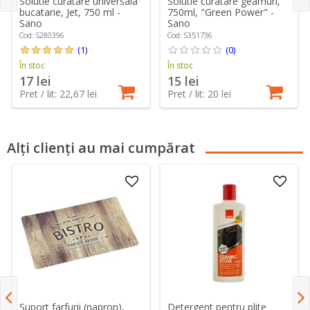
Solutie curatare universala
Solutie curatare geamuri,
bucatarie, Jet, 750 ml -
750ml, "Green Power" -
Sano
Sano
Cod: S280396
Cod: S351736
(1)
(0)
În stoc
În stoc
17 lei
15 lei
Pret / lit: 22,67 lei
Pret / lit: 20 lei
Alți clienți au mai cumpărat
Detergent pentru plite
Suport farfurii (napron),