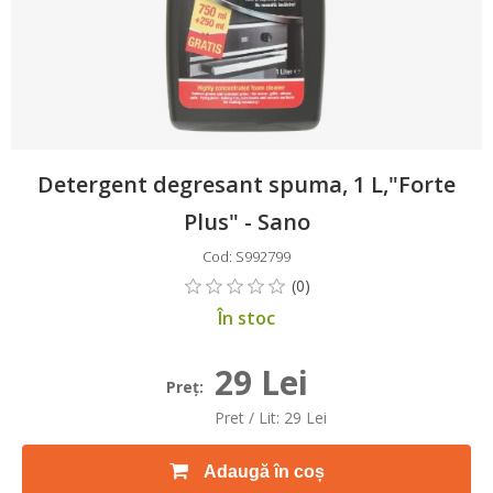
Detergent degresant spuma, 1 L,"Forte
Plus" - Sano
Cod: S992799
În stoc
29 Lei
Preţ:
Pret / Lit: 29 Lei
Adaugă în coș