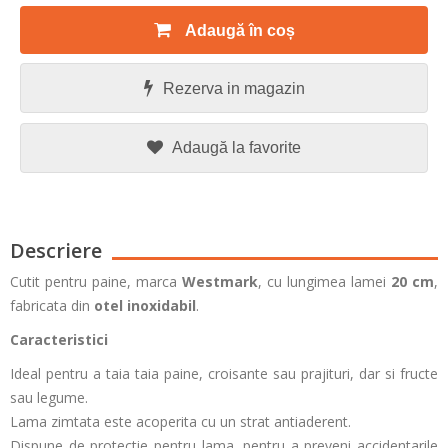
Adaugă în coș
Rezerva in magazin
Adaugă la favorite
Descriere
Cutit pentru paine, marca
Westmark
, cu lungimea lamei
20 cm
,
fabricata din
otel inoxidabil
.
Caracteristici
Ideal pentru a taia taia paine, croisante sau prajituri, dar si fructe
sau legume.
Lama zimtata este acoperita cu un strat antiaderent.
Dispune de protectie pentru lama, pentru a preveni accidentarile