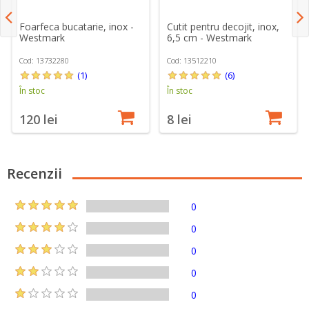
Foarfeca bucatarie, inox -
Cutit pentru decojit, inox,
Westmark
6,5 cm - Westmark
Cod: 13732280
Cod: 13512210
(1)
(6)
În stoc
În stoc
120 lei
8 lei
Recenzii
0
0
0
0
0