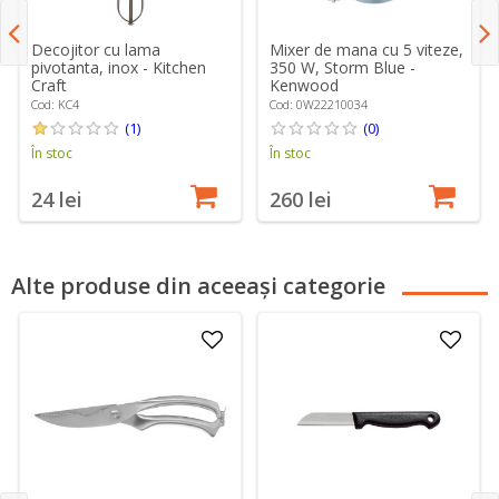
Decojitor cu lama
Mixer de mana cu 5 viteze,
pivotanta, inox - Kitchen
350 W, Storm Blue -
Craft
Kenwood
Cod: KC4
Cod: 0W22210034
(1)
(0)
În stoc
În stoc
24 lei
260 lei
Alte produse din aceeași categorie