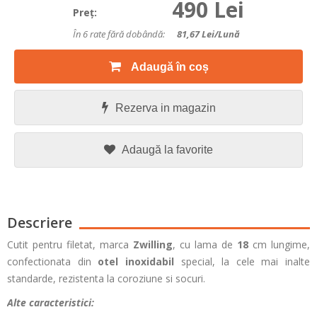
490 Lei
Preţ:
În 6 rate fără dobândă:
81,67
Lei/lună
Adaugă în coș
Rezerva in magazin
Adaugă la favorite
Descriere
Cutit pentru filetat, marca
Zwilling
, cu lama de
18
cm lungime,
confectionata din
otel inoxidabil
special, la cele mai inalte
standarde, rezistenta la coroziune si socuri.
Alte caracteristici: