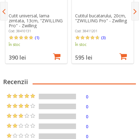
Cutit universal, lama
Cutitul bucatarului, 20cm,
zimtata, 13cm, "ZWILLING
"ZWILLING Pro" - Zwilling
Pro" - Zwilling
Cod: 38410131
Cod: 38411201
(1)
(3)
În stoc
În stoc
390 lei
595 lei
Recenzii
0
0
0
0
0