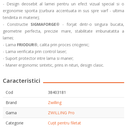
- Design deosebit al lamei pentru un efect vizual special si o
ergonomie sporita (curbura accentuata in sus spre varf - ultima
tendinta in materie);
- Constructie
SIGMAFORGE®
- forjat dintr-o singura bucata,
geometrie perfecta, precizie mare, stabilitate imbunatatita a
lamei;
- Lama
FRIODUR®
, calita prin proces criogenic;
- Lama verificata prin control laser;
- Suport protector intre lama si maner;
- Maner ergonomic sintetic, prins in nituri, design clasic.
Caracteristici
Cod
38403181
Brand
Zwilling
Gama
ZWILLING Pro
Categorie
Cuțit pentru filetat