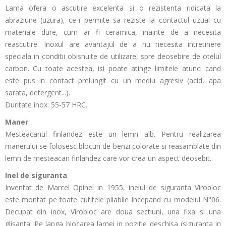
Lama ofera o ascutire excelenta si o rezistenta ridicata la
abraziune (uzura), ce-i permite sa reziste la contactul uzual cu
materiale dure, cum ar fi ceramica, inainte de a necesita
reascutire. Inoxul are avantajul de a nu necesita intretinere
speciala in conditii obisnuite de utilizare, spre deosebire de otelul
carbon. Cu toate acestea, isi poate atinge limitele atunci cand
este pus in contact prelungit cu un mediu agresiv (acid, apa
sarata, detergent...).
Duritate inox: 55-57 HRC.
Maner
Mesteacanul finlandez este un lemn alb. Pentru realizarea
manerului se folosesc blocuri de benzi colorate si reasamblate din
lemn de mesteacan finlandez care vor crea un aspect deosebit.
Inel de siguranta
Inventat de Marcel Opinel in 1955, inelul de siguranta Virobloc
este montat pe toate cutitele pliabile incepand cu modelul N°06.
Decupat din inox, Virobloc are doua sectiuni, una fixa si una
glisanta. Pe langa blocarea lamei in pozitie deschisa (siguranta in