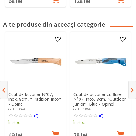
68 lei
128 lei
Alte produse din aceeași categorie
Cutit de buzunar N°07,
Cutit de buzunar cu fluier
inox, 8cm, "Tradition Inox"
N°07, inox, 8cm, "Outdoor
- Opinel
Junior", Blue - Opinel
Cod: 000693
Cod: 001898
(0)
(0)
În stoc
În stoc
49 lei
78 lei