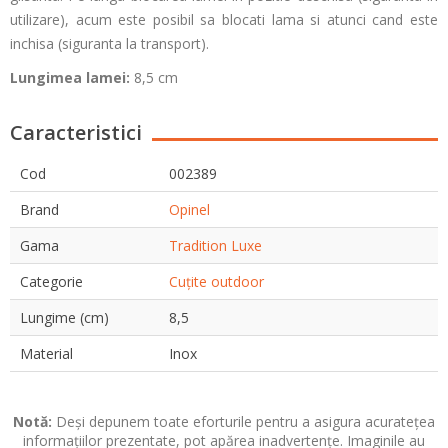
utilizare), acum este posibil sa blocati lama si atunci cand este
inchisa (siguranta la transport).
Lungimea lamei:
8,5 cm
Caracteristici
Cod
002389
Brand
Opinel
Gama
Tradition Luxe
Categorie
Cuțite outdoor
Lungime (cm)
8,5
Material
Inox
Notă:
Deși depunem toate eforturile pentru a asigura acuratețea
informațiilor prezentate, pot apărea inadvertențe. Imaginile au