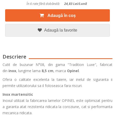
În 6 rate fără dobândă:
24,83
Lei/lună
Adaugă în coș
Adaugă la favorite
Descriere
Cutit de buzunar N°08, din gama "Tradition Luxe", fabricat
din
inox
, lungime lama
8,5 cm
, marca
Opinel
.
Ofera o calitate excelenta la taiere, iar inelul de siguranta ii
permite utilizatorului sa il foloseasca fara riscuri.
Inox martensitic
Inoxul utilizat la fabricarea lamelor OPINEL este optimizat pentru
a garanta atat rezistenta ridicata la coroziune, cat si performanta
mecanica ridicata.