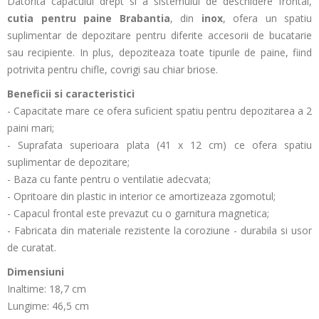
Datorita capacului drept si a sistemului de deschidere frontal,
cutia pentru paine
Brabantia
, din
inox
, ofera un spatiu
suplimentar de depozitare pentru diferite accesorii de bucatarie
sau recipiente. In plus, depoziteaza toate tipurile de paine, fiind
potrivita pentru chifle, covrigi sau chiar briose.
Beneficii si caracteristici
- Capacitate mare ce ofera suficient spatiu pentru depozitarea a 2
paini mari;
- Suprafata superioara plata (41 x 12 cm) ce ofera spatiu
suplimentar de depozitare;
- Baza cu fante pentru o ventilatie adecvata;
- Opritoare din plastic in interior ce amortizeaza zgomotul;
- Capacul frontal este prevazut cu o garnitura magnetica;
- Fabricata din materiale rezistente la coroziune - durabila si usor
de curatat.
Dimensiuni
Inaltime: 18,7 cm
Lungime: 46,5 cm