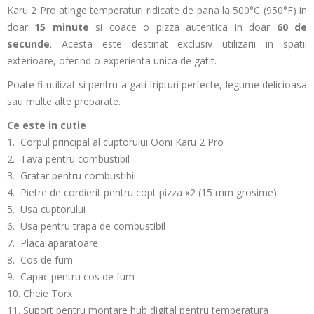
Karu 2 Pro atinge temperaturi ridicate de pana la 500°C (950°F)
in
doar
15 minute
si coace o pizza autentica in doar
60 de
secunde
.
Acesta este destinat exclusiv utilizarii in spatii
exterioare, oferind o experienta unica de gatit.
Poate fi utilizat si pentru a gati fripturi perfecte, legume delicioasa
sau multe alte preparate.
Ce este in cutie
1. Corpul principal al cuptorului Ooni Karu 2 Pro
2. Tava pentru combustibil
3. Gratar pentru combustibil
4. Pietre de cordierit pentru copt pizza x2 (15 mm grosime)
5. Usa cuptorului
6. Usa pentru trapa de combustibil
7. Placa aparatoare
8. Cos de fum
9. Capac pentru cos de fum
10. Cheie Torx
11. Suport pentru montare hub digital pentru temperatura