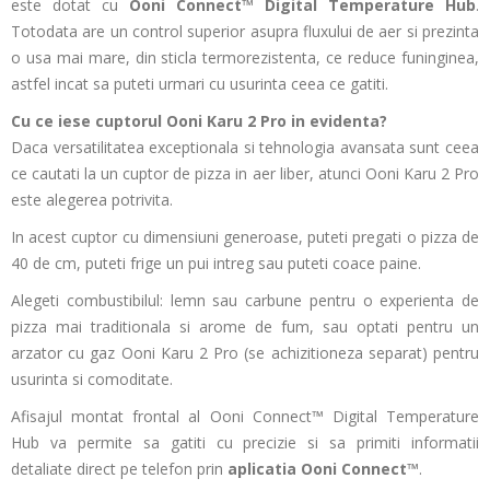
este dotat cu
Ooni Connect™ Digital Temperature Hub
.
Totodata are un control superior asupra fluxului de aer si prezinta
o usa mai mare, din sticla termorezistenta, ce reduce funinginea,
astfel incat sa puteti urmari cu usurinta ceea ce gatiti.
Cu ce iese cuptorul Ooni Karu 2 Pro in evidenta?
Daca versatilitatea exceptionala si tehnologia avansata sunt ceea
ce cautati la un cuptor de pizza in aer liber, atunci Ooni Karu 2 Pro
este alegerea potrivita.
In acest cuptor cu dimensiuni generoase, puteti pregati o pizza de
40 de cm, puteti frige un pui intreg sau puteti coace paine.
Alegeti combustibilul: lemn sau carbune pentru o experienta de
pizza mai traditionala si arome de fum, sau optati pentru un
arzator cu gaz Ooni Karu 2 Pro (se achizitioneza separat) pentru
usurinta si comoditate.
Afisajul montat frontal al Ooni Connect™ Digital Temperature
Hub va permite sa gatiti cu precizie si sa primiti informatii
detaliate direct pe telefon prin
aplicatia Ooni Connect™
.