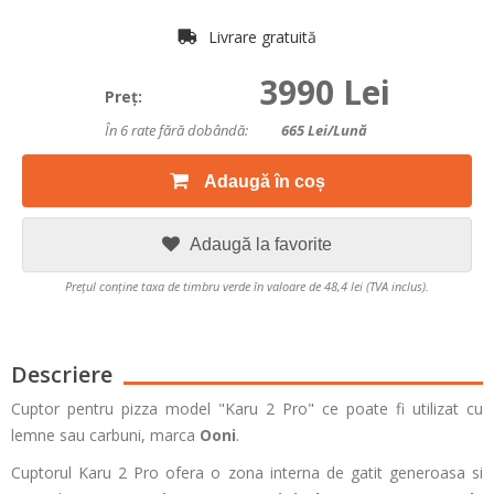
Livrare gratuită
3990 Lei
Preţ:
În 6 rate fără dobândă:
665
Lei/lună
Adaugă în coș
Adaugă la favorite
Prețul conține taxa de timbru verde în valoare de 48,4 lei (TVA inclus).
Descriere
Cuptor pentru pizza model "Karu 2 Pro" ce poate fi utilizat cu
lemne sau carbuni, marca
Ooni
.
Cuptorul Karu 2 Pro ofera o zona interna de gatit generoasa si