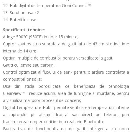
12. Hub digital de temperatura Ooni Connect™
13. Suruburi usa x2
14. Baterii incluse
Specificatii tehnice:
Atinge 500°C (950°F) in doar 15 minute;
Cuptor spatios cu o suprafata de gatit lata de 43 cm si o inaltime
interna de 14 cm;
Optiuni multiple de combustibil pentru versatilitate la gatit;
Gatiti cu lemne sau carbuni;
C
ontrol optimizat al fluxului de aer - pentru o ardere controlata a
combustibililor solizi;
Usa din sticla borosilicata ce beneficiaza de tehnologia
ClearView™ - reduce acumularea de funingine si murdarie, pentru
a vizualiza mai usor procesul de coacere;
Digital Temperature Hub - permite verificarea temperaturii interne
a cuptorului pe afisajul frontal sau direct pe telefon, prin
transmiterea temperaturii in timp real prin Bluetooth;
Bucurati-va de functionalitatea de gatit inteligenta cu noua