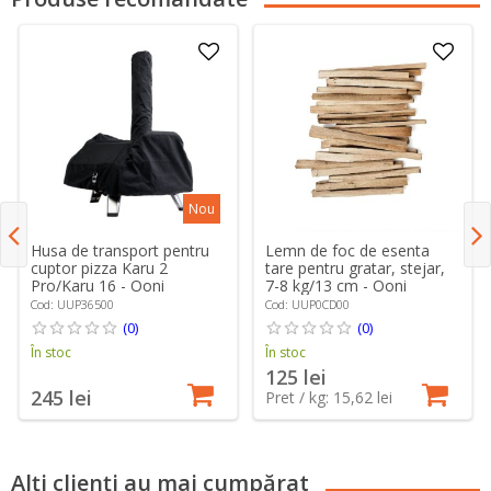
Nou
Husa de transport pentru
Lemn de foc de esenta
cuptor pizza Karu 2
tare pentru gratar, stejar,
Pro/Karu 16 - Ooni
7-8 kg/13 cm - Ooni
Cod: UUP36500
Cod: UUP0CD00
(0)
(0)
În stoc
În stoc
125 lei
245 lei
Pret / kg: 15,62 lei
Alți clienți au mai cumpărat