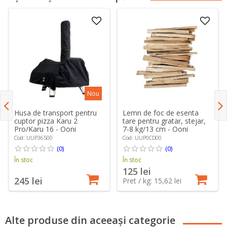
Nou
Husa de transport pentru
Lemn de foc de esenta
cuptor pizza Karu 2
tare pentru gratar, stejar,
Pro/Karu 16 - Ooni
7-8 kg/13 cm - Ooni
Cod: UUP36500
Cod: UUP0CD00
(0)
(0)
În stoc
În stoc
125 lei
245 lei
Pret / kg: 15,62 lei
Alte produse din aceeași categorie