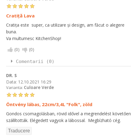
Cratiță Lava
Cratița este super, ca utilizare și design, am făcut o alegere
buna.
Va multumesc KitchenShop!
(
0
)
(
0
)
Comentarii (0)
DR. S
Data:
12.10.2021 16:29
Culoare Verde
Varianta:
Öntvény lábas, 22cm/3,4L "Folk", zöld
Gondos csomagolásban, rövid idővel a megrendelést követően
szállították. Elégedett vagyok a lábossal. Megbízható cég.