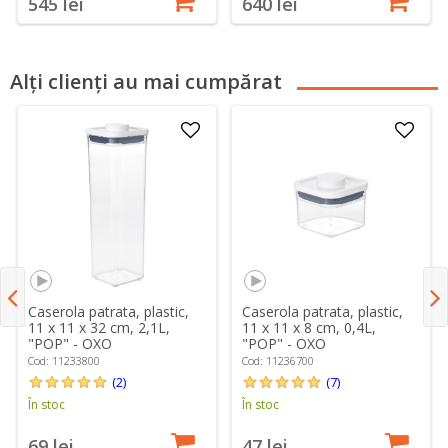
545 lei
640 lei
Alți clienți au mai cumpărat
Caserola patrata, plastic,
Caserola patrata, plastic,
11 x 11 x 32 cm, 2,1L,
11 x 11 x 8 cm, 0,4L,
"POP" - OXO
"POP" - OXO
Cod: 11233800
Cod: 11236700
(2)
(7)
În stoc
În stoc
69 lei
47 lei