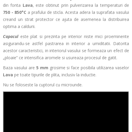
din fonta
Lava
, este obtinut prin pulverizarea la temperaturi de
750 - 850°C
a prafului de sticla. Acesta adera la suprafata vasului
creand un strat protector ce ajuta de asemenea la distribuirea
optima a caldurii.
Capacul
este plat si prezinta pe interior niste mici proeminente
asigurandu-se astfel pastrarea in interior a umiditatii. Datorita
acestor caracteristici, in interiorul vasului se formeaza un efect de
„ploaie” ce intensifica aromele si usureaza procesul de gatit.
Baza vasului are
5 mm
grosime si face posibila utilizarea vaselor
Lava
pe toate tipurile de plita, inclusiv la inductie.
Nu se foloseste la cuptorul cu microunde.