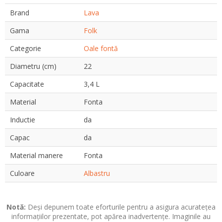
Brand
Lava
Gama
Folk
Categorie
Oale fontă
Diametru (cm)
22
Capacitate
3,4 L
Material
Fonta
Inductie
da
Capac
da
Material manere
Fonta
Culoare
Albastru
Notă:
Deși depunem toate eforturile pentru a asigura acuratețea
informațiilor prezentate, pot apărea inadvertențe. Imaginile au