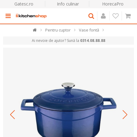
Gatesc.ro
Info culinar
HorecaPro
Pentru cuptor
Vase fontă
Ai nevoie de ajutor? Sună la
0314.08.88.88