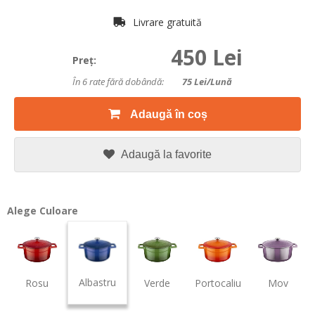
Livrare gratuită
450 Lei
Preţ:
În 6 rate fără dobândă:
75
Lei/lună
Adaugă în coș
Adaugă la favorite
Alege Culoare
Albastru
Rosu
Verde
Portocaliu
Mov