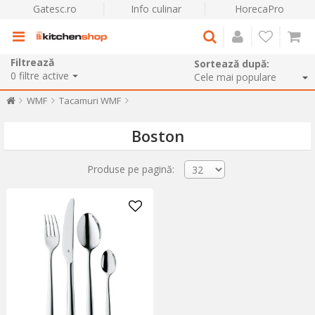
Gatesc.ro
Info culinar
HorecaPro
Filtrează
Sortează după:
0
filtre active
WMF
Tacamuri WMF
Boston
Produse pe pagină: