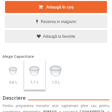
Adaugă în coș
Rezerva in magazin
Adaugă la favorite
Alege Capacitate
1,1 L
0,6 L
1,5 L
Descriere
Pentru prepararea meselor unei saptamani pline sau pentru
congelarea alimentelor,
PYREX®
a conceput
COOK&FREEZE
, o