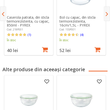
Caserola patrata, din sticla
Bol cu capac, din sticla
termorezistenta, cu capac,
termorezistenta,
850ml - PYREX
16cm/1,5L - PYREX
Cod: 218P001
Cod: 155P001
(1)
(4)
În stoc
În stoc
40 lei
52 lei
Alte produse din aceeași categorie