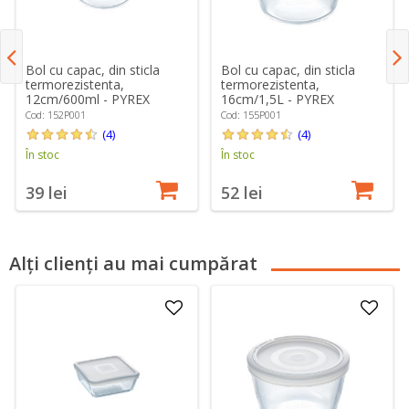
Bol cu capac, din sticla
Bol cu capac, din sticla
termorezistenta,
termorezistenta,
12cm/600ml - PYREX
16cm/1,5L - PYREX
Cod: 152P001
Cod: 155P001
(4)
(4)
În stoc
În stoc
39 lei
52 lei
Alți clienți au mai cumpărat