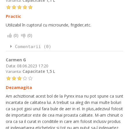
Capacitate 1,1 L
Varianta:
Practic
Utilizabil în cuptorul cu microunde, frigider,etc.
(
0
)
(
0
)
Comentarii (0)
Carmen G
Data:
08.06.2023 17:20
Capacitate 1,5 L
Varianta:
Dezamagita
Am achizitionat acest bol de la Pyrex insa nu pot spune ca sunt
incantata de calitatea lui. A trebuit sa aleg din mai multe boluri
ca sa pot gasi unul fara bule de aer in el. In plus,adezivul folosit
de importator este de cea mai proasta calitate. M-am chinuit o
ora ca sa il curat in conditiile in care am folosit inclusiv produs
pt indepartarea etichetelor si tot nu am putut sa-l indepartez.