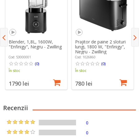
Blender, 1,8L, 1600W,
Prajitor de paine 2 sloturi
"Enfinigy", Negru - Zwilling
lungi, 1800 W, "Enfinigy",
Negru - Zwilling
Cod: 53000001
Cod: 1026860
(0)
(0)
În stoc
În stoc
1790 lei
780 lei
Recenzii
0
0