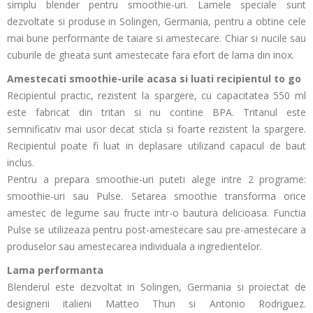
simplu blender pentru smoothie-uri. Lamele speciale sunt
dezvoltate si produse in Solingen, Germania, pentru a obtine cele
mai bune performante de taiare si amestecare. Chiar si nucile sau
cuburile de gheata sunt amestecate fara efort de lama din inox.
Amestecati smoothie-urile acasa si luati recipientul to go
Recipientul practic, rezistent la spargere, cu capacitatea 550 ml
este fabricat din tritan si nu contine BPA. Tritanul este
semnificativ mai usor decat sticla si foarte rezistent la spargere.
Recipientul poate fi luat in deplasare utilizand capacul de baut
inclus.
Pentru a prepara smoothie-uri puteti alege intre 2 programe:
smoothie-uri sau Pulse. Setarea smoothie transforma orice
amestec de legume sau fructe intr-o bautura delicioasa. Functia
Pulse se utilizeaza pentru post-amestecare sau pre-amestecare a
produselor sau amestecarea individuala a ingredientelor.
Lama performanta
Blenderul este dezvoltat in Solingen, Germania si proiectat de
designerii italieni Matteo Thun si Antonio Rodriguez.