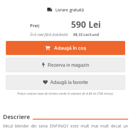
Livrare gratuită
590 Lei
Preţ:
În 6 rate fără dobândă:
98,33
Lei/lună
Adaugă în coș
Rezerva in magazin
Adaugă la favorite
Prețul conține taxa de timbru verde în valoare de 4,84 lei (TVA inclus).
Descriere
Micul blender din seria ENFINIGY este mult mai mult decat un