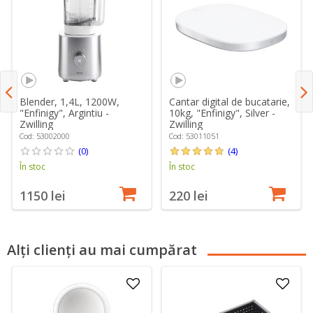
Blender, 1,4L, 1200W,
Cantar digital de bucatarie,
"Enfinigy", Argintiu -
10kg, "Enfinigy", Silver -
Zwilling
Zwilling
Cod: 53002000
Cod: 53011051
(0)
(4)
În stoc
În stoc
1150 lei
220 lei
Alți clienți au mai cumpărat