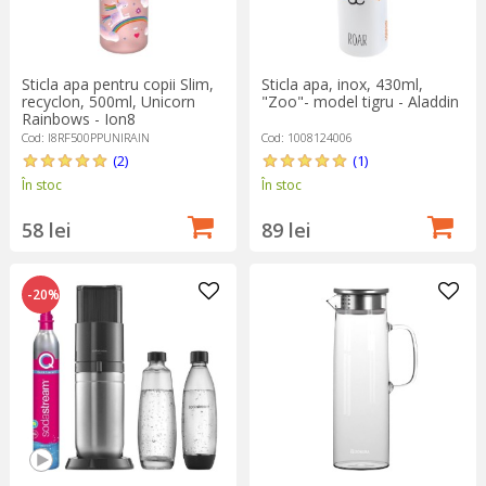
Sticla apa pentru copii Slim,
Sticla apa, inox, 430ml,
recyclon, 500ml, Unicorn
"Zoo"- model tigru - Aladdin
Rainbows - Ion8
Cod: I8RF500PPUNIRAIN
Cod: 1008124006
(2)
(1)
În stoc
În stoc
58 lei
89 lei
-20%