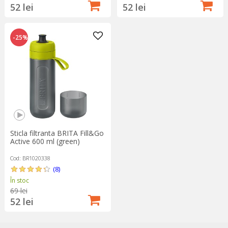
52 lei
52 lei
-25%
Sticla filtranta BRITA Fill&Go
Active 600 ml (green)
Cod: BR1020338
(8)
În stoc
69 lei
52 lei