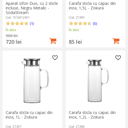
Aparat sifon Duo, cu 2 sticle
Carafa sticla cu capac din
incluse, Negru Metalic -
inox, 1,5L - Zokura
SodaStream
Cod: 1016812401
Cod: Z1389
(1)
(5)
În stoc
În stoc
900 lei
720 lei
85 lei
Carafa sticla cu capac din
Carafa sticla cu capac din
inox, 1L - Zokura
inox, 1,2L - Zokura
Cod: Z1387
Cod: Z1388