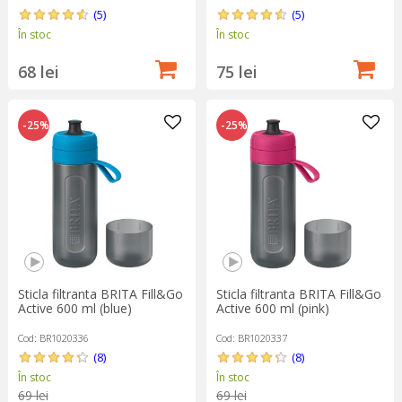
(5)
(5)
În stoc
În stoc
68 lei
75 lei
-25%
-25%
Sticla filtranta BRITA Fill&Go
Sticla filtranta BRITA Fill&Go
Active 600 ml (blue)
Active 600 ml (pink)
Cod: BR1020336
Cod: BR1020337
(8)
(8)
În stoc
În stoc
69 lei
69 lei