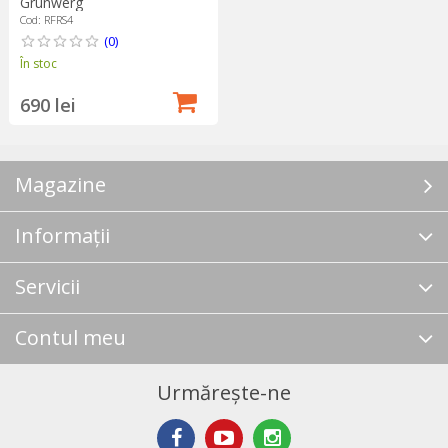
Grunwerg
Cod: RFRS4
(0)
În stoc
690 lei
Magazine
Informații
Servicii
Contul meu
Urmărește-ne