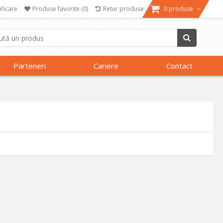
ificare
Produse favorite
(0)
Retur produse
0 produse
Parteneri
Cariere
Contact