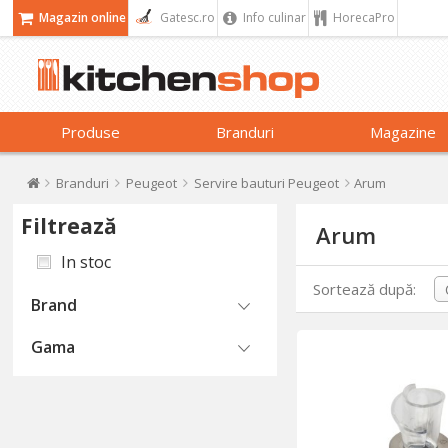
Magazin online
Gatesc.ro
Info culinar
HorecaPro
Produse
Branduri
Magazine
Branduri
Peugeot
Servire bauturi Peugeot
Arum
Filtrează
Arum
In stoc
Sortează după:
Brand
Gama