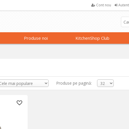
Cont nou
Autent
Produse noi
KitchenShop Club
Produse pe pagină: