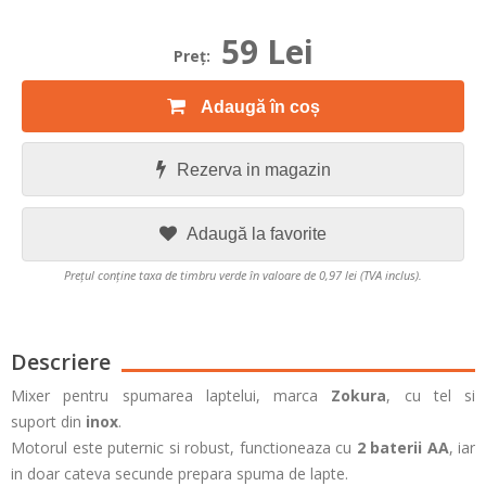
59 Lei
Preţ:
Adaugă în coș
Rezerva in magazin
Adaugă la favorite
Prețul conține taxa de timbru verde în valoare de 0,97 lei (TVA inclus).
Descriere
Mixer pentru spumarea laptelui, marca
Zokura
, cu tel si
suport din
inox
.
Motorul este puternic si robust, functioneaza cu
2 baterii AA
, iar
in doar cateva secunde prepara spuma de lapte.