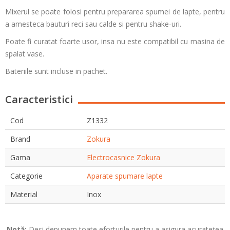
Mixerul se poate folosi pentru prepararea spumei de lapte, pentru
a amesteca bauturi reci sau calde si pentru shake-uri.
Poate fi curatat foarte usor, insa nu este compatibil cu masina de
spalat vase.
Bateriile sunt incluse in pachet.
Caracteristici
Cod
Z1332
Brand
Zokura
Gama
Electrocasnice Zokura
Categorie
Aparate spumare lapte
Material
Inox
Notă:
Deși depunem toate eforturile pentru a asigura acuratețea