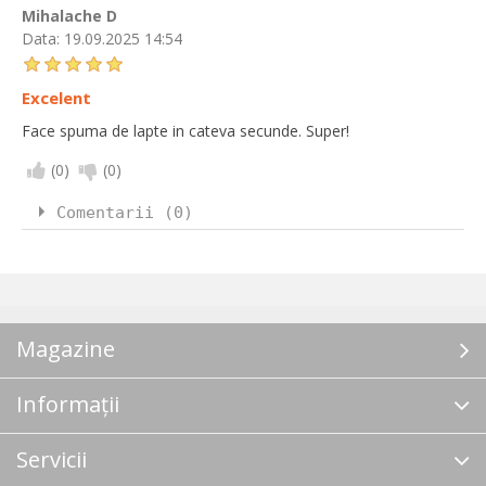
Mihalache D
Data:
19.09.2025 14:54
Excelent
Face spuma de lapte in cateva secunde. Super!
(
0
)
(
0
)
Comentarii (0)
Magazine
Informații
Servicii