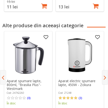
15 lei
11 lei
13 lei
Alte produse din aceeași categorie
Aparat spumare lapte,
Aparat electric spumare
800ml, "Brasilia Plus"-
lapte, 450W - Zokura
Westmark
Cod: 24742260
Cod: Z1248
(0)
(3)
În stoc
În stoc