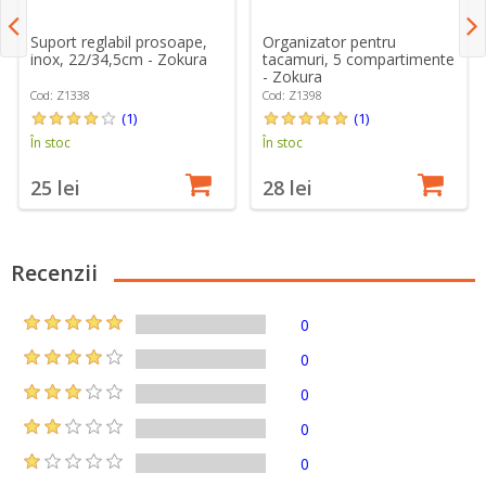
Suport reglabil prosoape,
Organizator pentru
inox, 22/34,5cm - Zokura
tacamuri, 5 compartimente
- Zokura
Cod: Z1338
Cod: Z1398
(1)
(1)
În stoc
În stoc
25 lei
28 lei
Recenzii
0
0
0
0
0