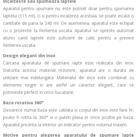
Incalzeste sau spumeaza laptele
Aparatul pentru spumare nu este potrivit doar pentru spumarea
laptelui (115 ml), ci si pentru incalzirea acestuia. Se poate incalzi o
cantitate de pana la 240 ml. De asemenea, aparatul este echipat
cu o protectie la fierberea uscata. Aparatul se opreste automat
atunci cand laptele este suficient de cald, pentru a preveni
fierberea uscata.
Design elegant din inox
Carcasa aparatului de spumare lapte este realizata din inox.
Datorita acestui material rezistent, aparatul are o durata de
utilizare mai indelungata. Materialul din inox este combinat cu
elemente negre si are astfel un caracter elegant, care se
potriveste perfect in orice bucatarie.
Baza rotativa 360°
Deoarece numai baza este cablata si corpul din inox este fara fir,
poate fi rotita la 360° si o puteti plasa in orice pozitie pe baza.
Aparatul prezinta la interior un indicator pentru volumul maxim.
Motive pentru alegerea aparatului de spumare lapte