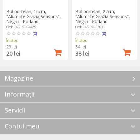
Bol portelan, 16cm,
Bol portelan, 22cm,
"Alumilite Grazia Seasons",
"Alumilite Grazia Seasons",
Negru - Porland
Negru - Porland
Cod: 04ALM004425
Cod: 04ALM003011
(0)
(0)
În stoc
În stoc
29 lei
54 lei
20 lei
38 lei
Magazine
Informații
Servicii
Contul meu