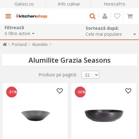
Gatesc.ro
Info culinar
HorecaPro
Filtrează
Sortează după:
0
filtre active
Porland
Alumilite
Alumilite Grazia Seasons
Produse pe pagină:
-31%
-30%