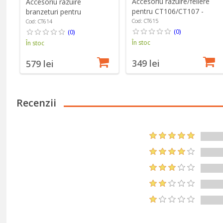
Accesoriu razuire/feliere
Accesoriu razuire
pentru CT106/CT107 -
branzeturi pentru
Cibustek
CT106/CT107 - Cibustek
Cod: CT615
Cod: CT614
(0)
(0)
În stoc
În stoc
349 lei
579 lei
Recenzii