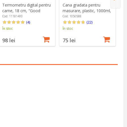
Termometru digital pentru
Cana gradata pentru
Ci
carne, 18 cm, "Good
masurare, plastic, 1000ml,
al
Grips" - OXO
"Good Grips" - OXO
"
Cod: 11181400
Cod: 1050588
Co
(4)
(22)
În stoc
În stoc
În
98 lei
75 lei
9