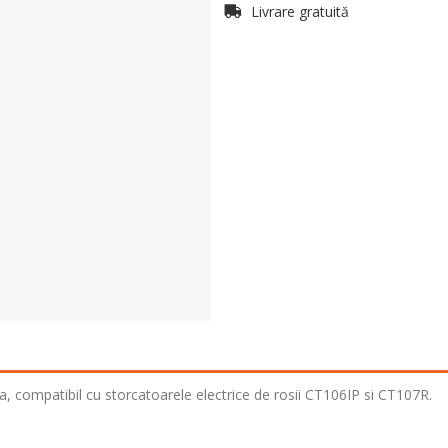
Livrare gratuită
ta, compatibil cu storcatoarele electrice de rosii
CT106IP
si
CT107R
.