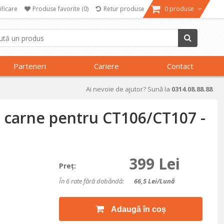
ificare
Produse favorite
(0)
Retur produse
0 produse
Parteneri
Cariere
Contact
Ai nevoie de ajutor? Sună la
0314.08.88.88
t carne pentru CT106/CT107 -
399 Lei
Preţ:
În 6 rate fără dobândă:
66,5
Lei/lună
Adaugă în coș