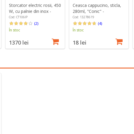
Storcator electric rosii, 450
Ceasca cappucino, sticla,
W, cu palnie din inox -
280ml, "Conic" -
Cibustek
Borgonovo
Cod: CT106IP
Cod: 13278619
(2)
(4)
În stoc
În stoc
1370 lei
18 lei