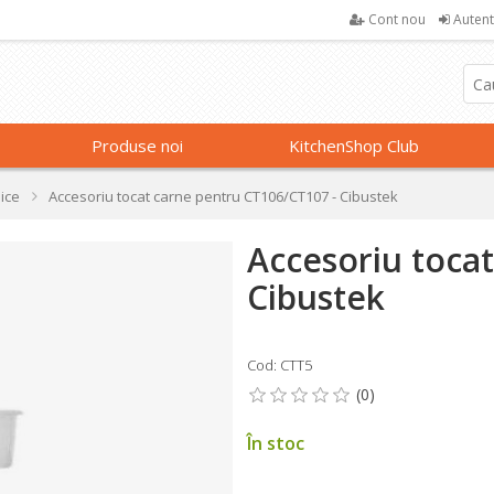
Cont nou
Autent
Produse noi
KitchenShop Club
nice
Accesoriu tocat carne pentru CT106/CT107 - Cibustek
Accesoriu toca
Cibustek
Cod: CTT5
În stoc