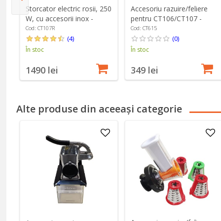
cm
Accesoriu razuire/feliere
Storcator electric rosii, 250
pentru CT106/CT107 -
W, cu accesorii inox -
Cibustek
Cibustek
Cod: CT615
Cod: CT107R
(0)
(4)
În stoc
În stoc
349 lei
1490 lei
Alte produse din aceeași categorie