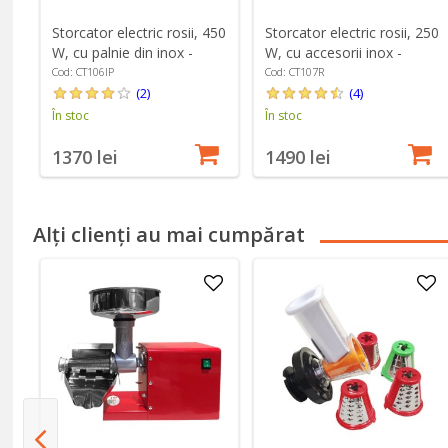
Storcator electric rosii, 450
Storcator electric rosii, 250
W, cu palnie din inox -
W, cu accesorii inox -
Cibustek
Cibustek
Cod: CT106IP
Cod: CT107R
(2)
(4)
În stoc
În stoc
1370 lei
1490 lei
Alți clienți au mai cumpărat