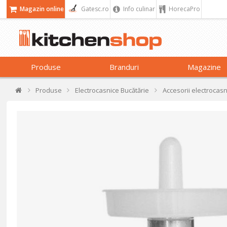
Magazin online
Gatesc.ro
Info culinar
HorecaPro
Produse
Branduri
Magazine
Produse
Electrocasnice Bucătărie
Accesorii electrocas